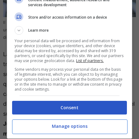
services development
Store and/or access information on a device
Il Nottingham Forest sul centrocampista della Serie A: pronta
un’offerta importante (foto: ANSA/ALESSANDRO DI MARCO) –
Learn more
direttagoal.it
Your personal data will be processed and information from
your device (cookies, unique identifiers, and other device
data) may be stored by, accessed by and shared with 319
La stagione di Douglas Luiz è stata piuttosto
partners, or used specifically by this site. We and our partners
may use precise geolocation data.
List of partners.
travagliata. 27 presenze in totale (molte da
Some vendors may process your personal data on the basis
subentrato) e zero reti segnati. Troppo poco per
of legitimate interest, which you can object to by managing
your options below. Look for a link at the bottom of this page
quanto è costato, ma soprattutto per un
or in the site menu to manage or withdraw consent in privacy
and cookie settings.
calciatore del suo valore, che con la maglia
dell’Aston Villa ha fatto faville; ad oggi, il valore del
Consent
suo cartellino è decisamente diminuito, ma
la
Juventus non si è detta disposta a venderlo per
Manage options
meno di 40 milioni,
per non registrare una