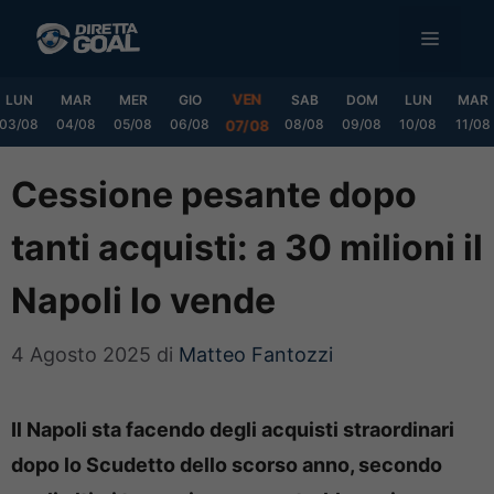
Vai
MENU
al
contenuto
VEN
LUN
MAR
MER
GIO
SAB
DOM
LUN
MAR
03/08
04/08
05/08
06/08
08/08
09/08
10/08
11/08
07/08
Cessione pesante dopo
tanti acquisti: a 30 milioni il
Napoli lo vende
4 Agosto 2025
di
Matteo Fantozzi
Il Napoli sta facendo degli acquisti straordinari
dopo lo Scudetto dello scorso anno, secondo