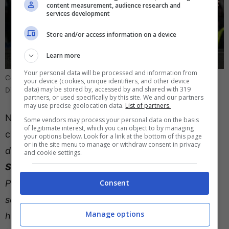
content measurement, audience research and
services development
Store and/or access information on a device
Learn more
Your personal data will be processed and information from
Cessione pesante per il Napoli, ecco di chi si tratta (ANSA)
your device (cookies, unique identifiers, and other device
data) may be stored by, accessed by and shared with 319
DirettaGoal.it
partners, or used specifically by this site. We and our partners
may use precise geolocation data.
List of partners.
Ne ha parlato
Rosario Pastore,
noto giornalista,
Some vendors may process your personal data on the basis
of legitimate interest, which you can object to by managing
che ha specificato: “
Voci sempre più insistenti
your options below. Look for a link at the bottom of this page
or in the site menu to manage or withdraw consent in privacy
darebbero il calciatore in partenza
verso la
and cookie settings.
Spagna per giocare nell’Atletico Madrid.
Personalmente lo considero un
passo falso,
non
Consent
solo perché ricordo che i gol di questo ragazzo
Manage options
hanno contribuito al terzo e al quarto Scudetto.