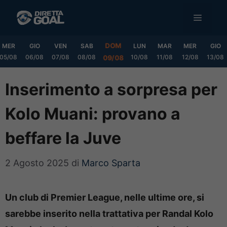
Vai
MENU
al
contenuto
DOM
MER
GIO
VEN
SAB
LUN
MAR
MER
GIO
05/08
06/08
07/08
08/08
10/08
11/08
12/08
13/08
09/08
Inserimento a sorpresa per
Kolo Muani: provano a
beffare la Juve
2 Agosto 2025
di
Marco Sparta
Un club di Premier League, nelle ultime ore, si
sarebbe inserito nella trattativa per Randal Kolo