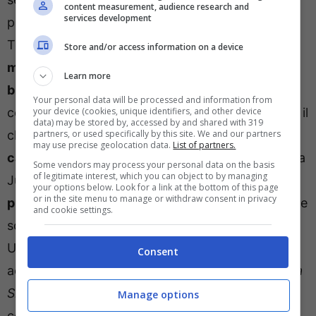
content measurement, audience research and
services development
particolare, il centravanti vorrebbe tornare a
Torino, dove si è ben ambientato in questi mesi,
Store and/or access information on a device
ma la trattativa per una seconda esperienza in
Learn more
bianconero appare complicata
. In particolare,
Your personal data will be processed and information from
come abbiamo anticipato, il Psg vorrebbe cedere il
your device (cookies, unique identifiers, and other device
data) may be stored by, accessed by and shared with 319
classe 1998 a titolo definitivo e chiede per il suo
partners, or used specifically by this site. We and our partners
may use precise geolocation data.
List of partners.
cartellino una cifra vicina ai 50 milioni di euro
. La
Some vendors may process your personal data on the basis
of legitimate interest, which you can object to by managing
Juventus, invece, è
orientata verso un nuovo
your options below. Look for a link at the bottom of this page
or in the site menu to manage or withdraw consent in privacy
prestito
, magari inserendo l’obbligo di riscatto che
and cookie settings.
scatterebbe, però, solo a determinate condizioni.
Un braccio di ferro che non ha portato a nessun
Consent
accordo tra le due società, nonostante la
Vecchia
Signora
abbia già raggiunto un’intesa con il
Manage options
centravanti.