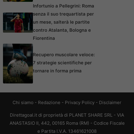
Infortunio a Pellegrini: Roma
senza il suo trequartista per
un mese, salterà le partite
contro Atalanta, Bologna e
Fiorentina
Recupero muscolare veloce:
7 strategie scientifiche per
tornare in forma prima
Chi siamo
-
Redazione
-
Privacy Policy
-
Disclaimer
Direttagoal.it di proprietà di PLANET SHARE SRL - VIA
ANASTASIO II, 442, 00165 Roma (RM) - Codice Fiscale
e Partita I.V.A. 13461621008