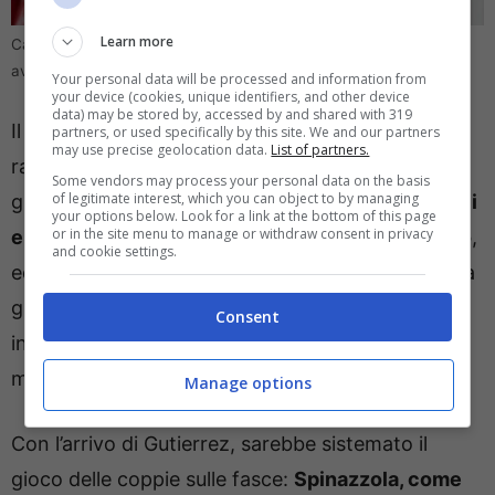
Learn more
Calciomercato Napoli, nuovo colpo in arrivo: trattativa in fase
avanzata (foto: ANSA/EPA/David Borrat) – direttagoal.it
Your personal data will be processed and information from
your device (cookies, unique identifiers, and other device
data) may be stored by, accessed by and shared with 319
Il terzino sinistro spagnolo non è mai uscito dai
partners, or used specifically by this site. We and our partners
may use precise geolocation data.
List of partners.
radar di mercato del Napoli e Manna potrebbe a
Some vendors may process your personal data on the basis
of legitimate interest, which you can object to by managing
giorni sferrare l’affondo decisivo: tra l’altro,
Napoli
your options below. Look for a link at the bottom of this page
or in the site menu to manage or withdraw consent in privacy
e Girona si sfideranno in amichevole in 9 agosto
,
and cookie settings.
ed è probabile che per quella data Gutierrez abbia
già cambiato maglia. Il terzino è reduce da un
Consent
infortunio alla caviglia, ma potrebbe comunque
mettersi presto al servizio di Antonio Conte.
Manage options
Con l’arrivo di Gutierrez, sarebbe sistemato il
gioco delle coppie sulle fasce:
Spinazzola, come