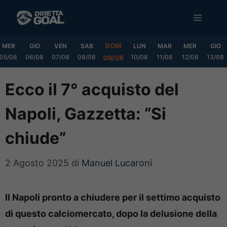
Vai
MENU
al
contenuto
DOM
MER
GIO
VEN
SAB
LUN
MAR
MER
GIO
05/08
06/08
07/08
08/08
10/08
11/08
12/08
13/08
09/08
Ecco il 7° acquisto del
Napoli, Gazzetta: “Si
chiude”
2 Agosto 2025
di
Manuel Lucaroni
Il Napoli pronto a chiudere per il settimo acquisto
di questo calciomercato, dopo la delusione della