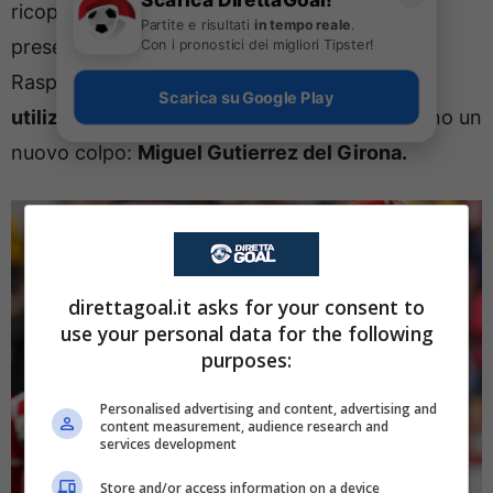
ricoperto quel ruolo lo scorso anno e data la
Partite e risultati
in tempo reale
.
Con i pronostici dei migliori Tipster!
presenza di Neres, Politano e Lang, oltre che
Raspadori, Conte potrebbe anche decidere di
Scarica su Google Play
utilizzare Spinazzola
. In difesa, invece, è vicino un
nuovo colpo:
Miguel Gutierrez del Girona.
direttagoal.it asks for your consent to
use your personal data for the following
purposes:
Personalised advertising and content, advertising and
content measurement, audience research and
services development
Store and/or access information on a device