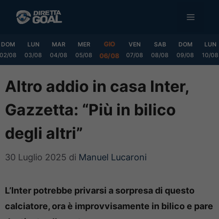
Vai
MENU
al
contenuto
GIO
DOM
LUN
MAR
MER
VEN
SAB
DOM
LUN
02/08
03/08
04/08
05/08
07/08
08/08
09/08
10/08
06/08
Altro addio in casa Inter,
Gazzetta: “Più in bilico
degli altri”
30 Luglio 2025
di
Manuel Lucaroni
L’Inter potrebbe privarsi a sorpresa di questo
calciatore, ora è improvvisamente in bilico e pare