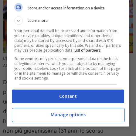
Store and/or access information on a device
Learn more
Your personal data will be processed and information from
your device (cookies, unique identifiers, and other device
data) may be stored by, accessed by and shared with 319
partners, or used specifically by this site. We and our partners
may use precise geolocation data.
List of partners.
L’Inter cambia il centrocampo: anche lui pronto a partire? (foto:
Some vendors may process your personal data on the basis
of legitimate interest, which you can object to by managing
ANSA/EPA/Piotr Nowak ) – direttagoal.it
your options below. Look for a link at the bottom of this page
or in the site menu to manage or withdraw consent in privacy
and cookie settings.
Date le situazioni del mercato, in caso di offerta
potrebbe essere ceduto e rappresentare anche
Consent
una plusvalenza per il club: secondo La Gazzetta
dello Sport,
è lui uno dei più in bilico
, anche se
Manage options
l’ingaggio pesante (4,5 milioni) e l’età comunque
non più giovanissima (31 anni lo scorso