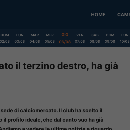
HOME
CAMP
GIO
DOM
LUN
MAR
MER
VEN
SAB
DOM
LUN
02/08
03/08
04/08
05/08
07/08
08/08
09/08
10/08
06/08
to il terzino destro, ha già
sede di calciomercato. Il club ha scelto il
 il profilo ideale, che dal canto suo ha già
Andiamo a vedere le ultime notizie a riguardo.