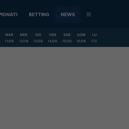
IONATI
BETTING
NEWS
MAR
MER
GIO
VEN
SAB
DOM
LUN
MAR
MER
11/08
12/08
13/08
14/08
15/08
16/08
17/08
18/08
19/0