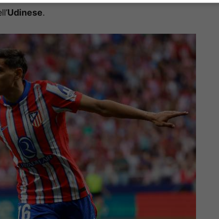
l’
Udinese
.