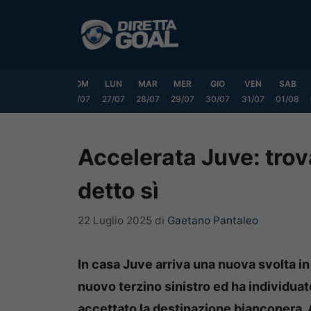
Vai
al
contenuto
VEN
SAB
DOM
LUN
MAR
MER
GIO
VEN
SAB
24/07
25/07
26/07
27/07
28/07
29/07
30/07
31/07
01/08
Accelerata Juve: trova
detto sì
22 Luglio 2025
di
Gaetano Pantaleo
In casa Juve arriva una nuova svolta in 
nuovo terzino sinistro ed ha individuato
accettato la destinazione bianconera. 