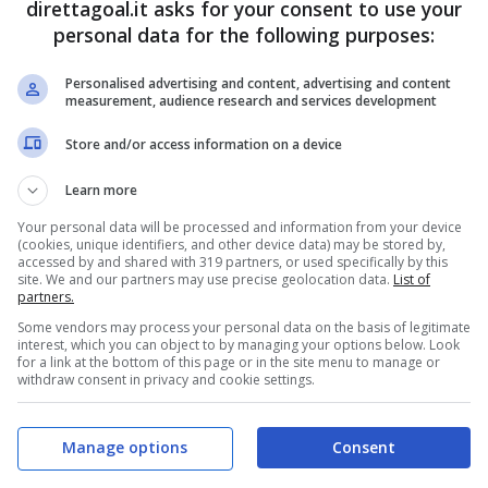
direttagoal.it asks for your consent to use your
a riguardo ed ha scelto il
nuovo terzino
, che dal
personal data for the following purposes:
a nei confronti di questa operazione, che
Personalised advertising and content, advertising and content
e di alto valore. Andiamo a vedere le
ultime
measurement, audience research and services development
vista, dal momento che si tratta di una
Store and/or access information on a device
e.
Learn more
Your personal data will be processed and information from your device
 terzino destro: c’è il via
(cookies, unique identifiers, and other device data) may be stored by,
accessed by and shared with 319 partners, or used specifically by this
site. We and our partners may use precise geolocation data.
List of
partners.
Some vendors may process your personal data on the basis of legitimate
 garanzie in entrambe le fasi di gioco, a destra
interest, which you can object to by managing your options below. Look
for a link at the bottom of this page or in the site menu to manage or
n considerazione il fatto che
Weah
è in uscita e
withdraw consent in privacy and cookie settings.
, arrivano importanti aggiornamenti. Stando a
 Sport
, il grande obiettivo per la
Juve
è
Nahuel
Manage options
Consent
rid
e che conosce il calcio italiano, avendo