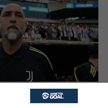
to sì (Direttagoal.it) – foto da Ansa
cedenza, è minima, così come però è
to da questo punto di vista. A quanto pare,