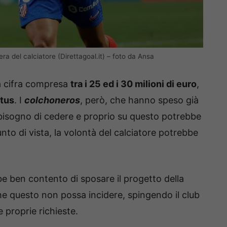
bera del calciatore (Direttagoal.it) – foto da Ansa
na cifra compresa
tra i 25 ed i 30 milioni di euro
,
tus
. I
colchoneros
, però, che hanno speso già
bisogno di cedere e proprio su questo potrebbe
nto di vista, la volontà del calciatore potrebbe
bbe ben contento di sposare il progetto della
 che questo non possa incidere, spingendo il club
 proprie richieste.