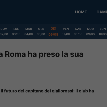
HOME
CAMP
GIO
DOM
LUN
MAR
MER
VEN
SAB
DOM
LUN
02/08
03/08
04/08
05/08
07/08
08/08
09/08
10/08
06/08
la Roma ha preso la sua
 futuro del capitano dei giallorossi: il club ha