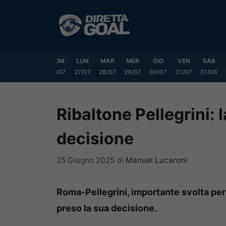
Vai
al
contenuto
VEN
SAB
DOM
LUN
MAR
MER
GIO
VEN
SAB
24/07
25/07
26/07
27/07
28/07
29/07
30/07
31/07
01/08
Ribaltone Pellegrini: 
decisione
25 Giugno 2025
di
Manuel Lucaroni
Roma-Pellegrini, importante svolta per il
preso la sua decisione.