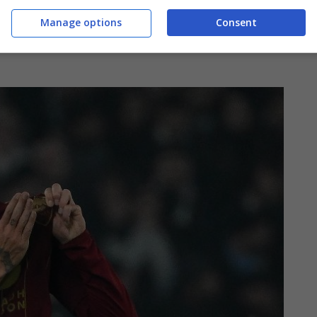
fascia da capitano della sua squadra del cuore, e
Manage options
Consent
 giocarsi le sue chance, ma
tornando “a