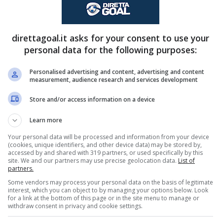
 allo stadio non sono mancati i fischi; la Curva
anista, pare però essere ancora al fianco del suo
direttagoal.it asks for your consent to use your
striscione nel finale di stagione.
personal data for the following purposes:
dall’intervento al tendine dello scorso maggio,
Personalised advertising and content, advertising and content
measurement, audience research and services development
 al più presto al servizio di Gasperini: il suo
Store and/or access information on a device
 giugno 2026
, è ancora tutto da scrivere. Sarà
Learn more
Your personal data will be processed and information from your device
(cookies, unique identifiers, and other device data) may be stored by,
rché la storia d’amore può
accessed by and shared with 319 partners, or used specifically by this
site. We and our partners may use precise geolocation data.
List of
partners.
Some vendors may process your personal data on the basis of legitimate
interest, which you can object to by managing your options below. Look
oma non è mai stato in dubbio, ed è piuttosto
for a link at the bottom of this page or in the site menu to manage or
withdraw consent in privacy and cookie settings.
tite. Lo stesso Ranieri, più volte, ha