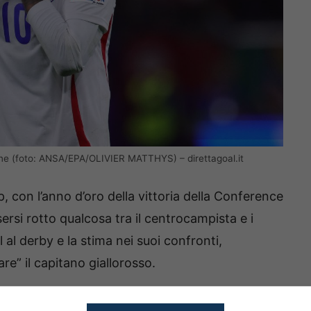
ione (foto: ANSA/EPA/OLIVIER MATTHYS) – direttagoal.it
, con l’anno d’oro della vittoria della Conference
ersi rotto qualcosa tra il centrocampista e i
 al derby e la stima nei suoi confronti,
re” il capitano giallorosso.
 contestato pesantemente, e nel periodo più