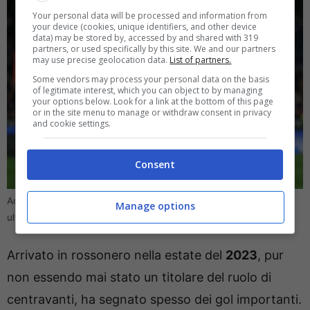
Your personal data will be processed and information from
your device (cookies, unique identifiers, and other device
data) may be stored by, accessed by and shared with 319
partners, or used specifically by this site. We and our partners
may use precise geolocation data.
List of partners.
Some vendors may process your personal data on the basis
of legitimate interest, which you can object to by managing
your options below. Look for a link at the bottom of this page
or in the site menu to manage or withdraw consent in privacy
and cookie settings.
Consent
Addio al Milan, l’attaccante cambia ufficialmente casacca: le
Manage options
ultime (Direttagoal.it) – foto da Ansa
Arrivato in rossonero nella estate del
2023
, pur
non essendo mai stato un titolare del ruolo di
centravanti, ha segnato spesso dei gol importanti.