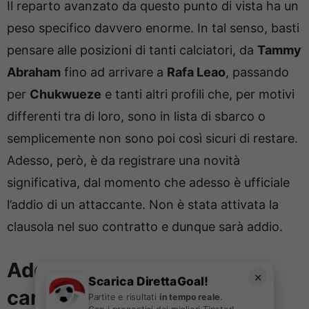
Il reparto avanzato da questo punto di vista ha un
peso specifico davvero enorme. In tal senso, basti
pensare alle posizioni di tanti calciatori, da
Tammy
Abraham
fino ad arrivare a
Rafa Leao
, passando
per
Chukwueze
e tanti altri profili che, per motivi
differenti tra di loro, sono in lista di sbarco o
semplicemente non sono poi così sicuri di restare.
Adesso, però, è da registrare una novità
significativa, dal momento che adesso è ufficiale
l’addio di un attaccante. Non è stata attivata la
clausola nel suo contratto e dunque sarà addio.
Addio al Milan, l’attaccante
✕
Scarica DirettaGoal!
cambia ufficialmente
Partite e risultati
in tempo reale
.
Con i pronostici dei migliori Tipster!