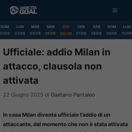
Vai
MENU
al
contenuto
GIO
DOM
LUN
MAR
MER
VEN
SAB
DOM
LUN
02/08
03/08
04/08
05/08
07/08
08/08
09/08
10/08
06/08
Ufficiale: addio Milan in
attacco, clausola non
attivata
22 Giugno 2025
di
Gaetano Pantaleo
In casa Milan diventa ufficiale l’addio di un
attaccante, dal momento che non è stata attivata