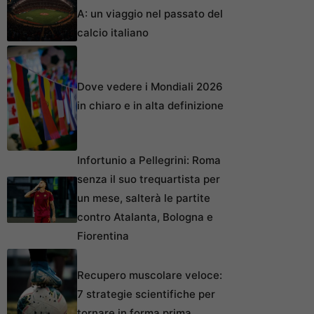
A: un viaggio nel passato del
calcio italiano
Dove vedere i Mondiali 2026
in chiaro e in alta definizione
Infortunio a Pellegrini: Roma
senza il suo trequartista per
un mese, salterà le partite
contro Atalanta, Bologna e
Fiorentina
Recupero muscolare veloce:
7 strategie scientifiche per
tornare in forma prima