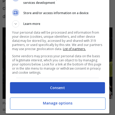
services development
chiamata che c’è stata tra i suoi manager ed i
Store and/or access information on a device
dirigenti del
Napoli
.
Learn more
Your personal data will be processed and information from
your device (cookies, unique identifiers, and other device
data) may be stored by, accessed by and shared with 319
partners, or used specifically by this site. We and our partners
may use precise geolocation data.
List of partners.
Some vendors may process your personal data on the basis
of legitimate interest, which you can object to by managing
your options below. Look for a link at the bottom of this page
or in the site menu to manage or withdraw consent in privacy
and cookie settings.
Consent
Manage options
Portiere titolare del Napoli, Meret o Milinkovic? Le ultime sulla
scelta di Conte (Direttagoal.it) – foto da Ansa