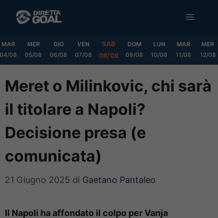
Vai
MENU
al
contenuto
SAB
MAR
MER
GIO
VEN
DOM
LUN
MAR
MER
04/08
05/08
06/08
07/08
09/08
10/08
11/08
12/08
08/08
Meret o Milinkovic, chi sarà
il titolare a Napoli?
Decisione presa (e
comunicata)
21 Giugno 2025
di
Gaetano Pantaleo
Il Napoli ha affondato il colpo per Vanja