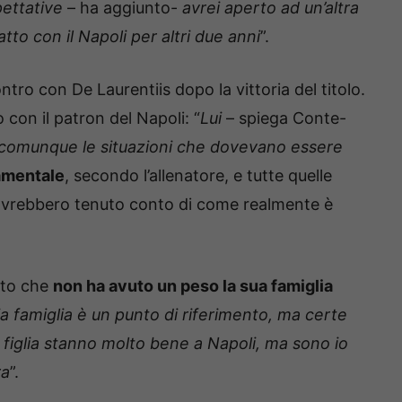
pettative
– ha aggiunto-
avrei aperto ad un’altra
o con il Napoli per altri due anni
”.
tro con De Laurentiis dopo la vittoria del titolo.
 con il patron del Napoli: “
Lui
– spiega Conte-
i o comunque le situazioni che dovevano essere
amentale
, secondo l’allenatore, e tutte quelle
 avrebbero tenuto conto di come realmente è
gato che
non ha avuto un peso la sua famiglia
a famiglia è un punto di riferimento, ma certe
a figlia stanno molto bene a Napoli, ma sono io
ra
”.