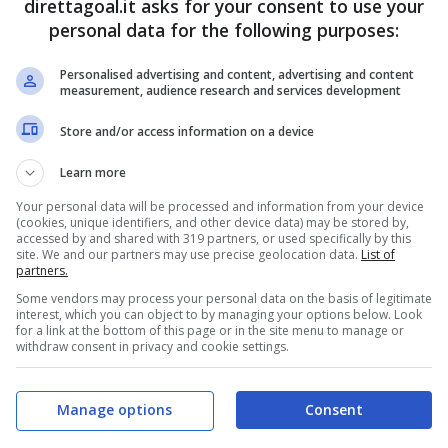
direttagoal.it asks for your consent to use your
personal data for the following purposes:
Personalised advertising and content, advertising and content
apoli, nonostante le avances della
Juventus che
measurement, audience research and services development
 termine della stagione, l’allenatore salentino ha
Store and/or access information on a device
entiis e le due parti hanno
trovato un’intesa per
Learn more
Your personal data will be processed and information from your device
(cookies, unique identifiers, and other device data) may be stored by,
accessed by and shared with 319 partners, or used specifically by this
site. We and our partners may use precise geolocation data.
List of
partners.
Some vendors may process your personal data on the basis of legitimate
interest, which you can object to by managing your options below. Look
for a link at the bottom of this page or in the site menu to manage or
withdraw consent in privacy and cookie settings.
Manage options
Consent