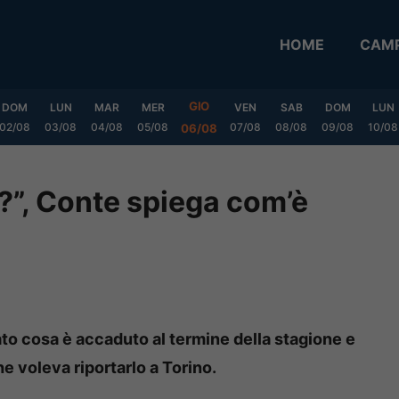
HOME
CAMP
GIO
DOM
LUN
MAR
MER
VEN
SAB
DOM
LUN
02/08
03/08
04/08
05/08
07/08
08/08
09/08
10/08
06/08
o?”, Conte spiega com’è
to cosa è accaduto al termine della stagione e
he voleva riportarlo a Torino.