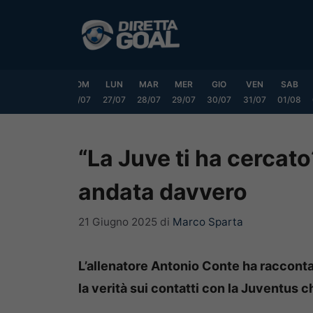
Vai
al
contenuto
VEN
SAB
DOM
LUN
MAR
MER
GIO
VEN
SAB
24/07
25/07
26/07
27/07
28/07
29/07
30/07
31/07
01/08
“La Juve ti ha cercat
andata davvero
21 Giugno 2025
di
Marco Sparta
L’allenatore Antonio Conte ha racconta
la verità sui contatti con la Juventus c