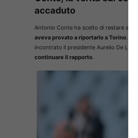
accaduto
Antonio Conte ha scelto di restare al N
aveva provato a riportarlo a Torino
. Al
incontrato il presidente Aurelio De Laur
continuare il rapporto
.