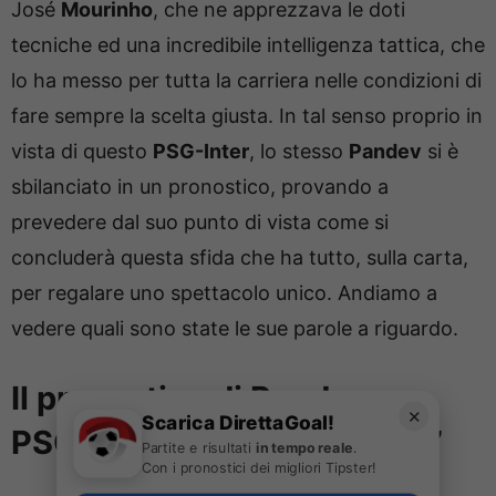
José
Mourinho
, che ne apprezzava le doti
tecniche ed una incredibile intelligenza tattica, che
lo ha messo per tutta la carriera nelle condizioni di
fare sempre la scelta giusta. In tal senso proprio in
vista di questo
PSG-Inter
, lo stesso
Pandev
si è
sbilanciato in un pronostico, provando a
prevedere dal suo punto di vista come si
concluderà questa sfida che ha tutto, sulla carta,
per regalare uno spettacolo unico. Andiamo a
vedere quali sono state le sue parole a riguardo.
Il pronostico di Pandev per
✕
Scarica DirettaGoal!
PSG-Inter: “Ne sono sicuro”
Partite e risultati
in tempo reale
.
Con i pronostici dei migliori Tipster!