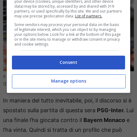
your device (cookies, unique identifiers, and other device
data) may be stored by, accessed by and shared with 319
partners, or used specifically by this site. We and our partners
may use precise geolocation data.
List of partners.
Some vendors may process your personal data on the basis
of legitimate interest, which you can object to by managing
your options below. Look for a link at the bottom of this page
or in the site menu to manage or withdraw consent in privacy
and cookie settings.
Consent
Il pronostico di Pandev per PSG-Inter: “Ne sono sicuro”
Manage options
(Direttagoal.it) – foto da Ansa
In maniera del tutto inevitabile, poi, il discorso si è
spostato sulla partita di questa sera
PSG-Inter.
Lui
una finale l’ha giocata contro il
Bayern Monaco
e
l’ha vinta. Quindi si tratta di un profilo che può