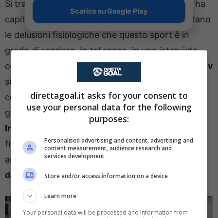
Si tratta di un calciatoer che nella sua carriera ha
Scarica su Google Play
capito come si vince ed anche come si affrontano
le delusioni fisiologiche che questo sport è in
grado di regalare. In tal senso, in una intervista
concessa alla
Gazzetta dello Sport
, Goran
Pandev
si è sbilanciato sul futuro dell’Inter e sulla partita
direttagoal.it asks for your consent to
contro il
PSG
. Partendo dalla questione che
use your personal data for the following
gravita attorno alla permanenza di Simone
purposes:
Inzaghi
, per il quale secondo il macedone non è
Personalised advertising and content, advertising and
finito un ciclo e che, di conseguenza, resterà
content measurement, audience research and
services development
ancora in nerazzurro. Nonostante le
sirene
dall’Arabia Saudita
.
Store and/or access information on a device
Learn more
Your personal data will be processed and information from