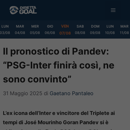
Vai
MENU
al
contenuto
VEN
LUN
MAR
MER
GIO
SAB
DOM
LUN
MAR
03/08
04/08
05/08
06/08
08/08
09/08
10/08
11/08
07/08
Il pronostico di Pandev:
“PSG-Inter finirà così, ne
sono convinto”
31 Maggio 2025
di
Gaetano Pantaleo
L’ex icona dell’Inter e vincitore del Triplete ai
tempi di José Mourinho Goran Pandev si è