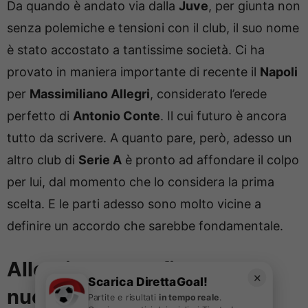
Da quando è andato via dalla
Juve
, per giunta non
senza polemiche e tensioni con il club, il suo nome
è stato accostato a tantissime società. Ci ha
provato in maniera importante di recente il
Napoli
per
Massimiliano Allegri
, considerato l’erede
perfetto di
Antonio Conte
. Il cui futuro è ancora
tutto da scrivere. A quanto pare, però, adesso un
altro club di
Serie A
è pronto ad affondare il colpo
per lui, dal momento che lo considera la prima
scelta. E le parti adesso sono molto vicine a
definire un accordo che sarebbe fondamentale.
Allegri pronto a firmare:
✕
Scarica DirettaGoal!
nuova esperienza, Napoli
Partite e risultati
in tempo reale
.