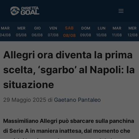
Vai
MENU
al
contenuto
SAB
MAR
MER
GIO
VEN
DOM
LUN
MAR
MER
04/08
05/08
06/08
07/08
09/08
10/08
11/08
12/08
08/08
Allegri ora diventa la prima
scelta, ‘sgarbo’ al Napoli: la
situazione
29 Maggio 2025
di
Gaetano Pantaleo
Massimiliano Allegri può sbarcare sulla panchina
di Serie A in maniera inattesa, dal momento che