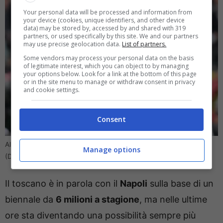
Your personal data will be processed and information from
your device (cookies, unique identifiers, and other device
data) may be stored by, accessed by and shared with 319
partners, or used specifically by this site. We and our partners
may use precise geolocation data.
List of partners.
Some vendors may process your personal data on the basis
of legitimate interest, which you can object to by managing
your options below. Look for a link at the bottom of this page
or in the site menu to manage or withdraw consent in privacy
and cookie settings.
Consent
Allegri pronto a firmare: nuova esperienza, Napoli beffato
Manage options
(Direttagoal.it) – foto da Ansa
Il toscano è in parola con il
Napoli
sulla base di un
biennale da
6 milioni a stagione
, ma nelle ultime
ore sta diventando una possibilità sempre più