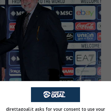
 a De Laurentiis (Direttagoal.it) – foto da Ansa
nto pare ha indicato proprio nel tecnico del
direttagoal.it asks for your consent to use your
agione. Da questo punto di vista si tratta di una