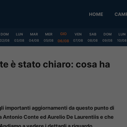
HOME
CAMP
GIO
DOM
LUN
MAR
MER
VEN
SAB
DOM
LUN
02/08
03/08
04/08
05/08
07/08
08/08
09/08
10/08
06/08
e è stato chiaro: cosa ha
gli importanti aggiornamenti da questo punto di
ra Antonio Conte ed Aurelio De Laurentiis e che
. Andiamo a vedere i dettagli a riguardo.