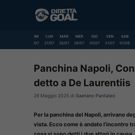
Vai
al
contenuto
VEN
SAB
DOM
LUN
MAR
MER
GIO
VEN
SAB
24/07
25/07
26/07
27/07
28/07
29/07
30/07
31/07
01/08
Panchina Napoli, Cont
detto a De Laurentiis
28 Maggio 2025
di
Gaetano Pantaleo
Per la panchina del Napoli, arrivano de
vista. Ecco come è andato l’incontro t
cosa si sono detti i due attori in causa