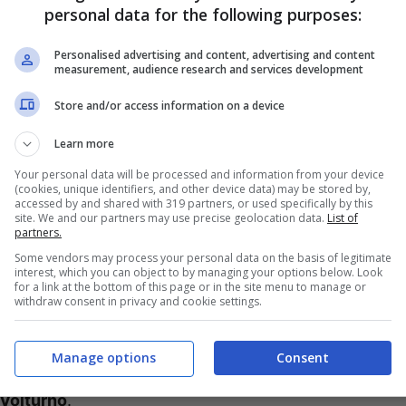
personal data for the following purposes:
 di questo meeting di ieri, in cui erano presenti
li
ed il direttore sportivo
Giovanni Manna
.
Personalised advertising and content, advertising and content
measurement, audience research and services development
 circa quello che si sono detti
Antonio Conte
Store and/or access information on a device
ere di che cosa si tratta.
Learn more
gli dell’incontro tra Conte e
Your personal data will be processed and information from your device
(cookies, unique identifiers, and other device data) may be stored by,
accessed by and shared with 319 partners, or used specifically by this
site. We and our partners may use precise geolocation data.
List of
partners.
diano “
La Repubblica
” oggi in edicola. A quanto
Some vendors may process your personal data on the basis of legitimate
interest, which you can object to by managing your options below. Look
ntro
Antonio Conte
ha annunciato di non aver
for a link at the bottom of this page or in the site menu to manage or
withdraw consent in privacy and cookie settings.
eanche la
Juventus
. Dal canto suo, invece,
ecnico circa il progetto del
Napoli
, a partire dalle
Manage options
Consent
omercato. Con delle rassicurazioni anche a
 Volturno
.