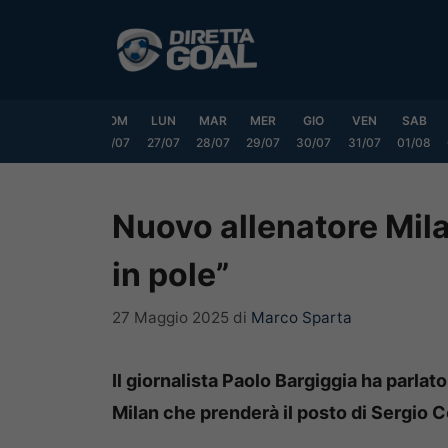
Vai
al
contenuto
VEN
SAB
DOM
LUN
MAR
MER
GIO
VEN
SAB
24/07
25/07
26/07
27/07
28/07
29/07
30/07
31/07
01/08
Nuovo allenatore Milan
in pole”
27 Maggio 2025
di
Marco Sparta
Il giornalista Paolo Bargiggia ha parlat
Milan che prenderà il posto di Sergio 