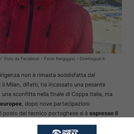
le” (Foto da Facebook – Paolo Bargiggia) – Direttagoal.it
dirigenza non è rimasta soddisfatta dal
il Milan, difatti, ha incassato una pesante
una sconfitta nella finale di Coppa Italia, ma
e europee
, dopo nove partecipazioni
l posto del tecnico portoghese si è
espresso il