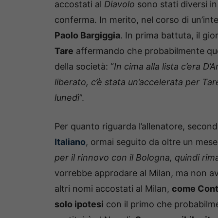
accostati al
Diavolo
sono stati diversi i
conferma. In merito, nel corso di un’int
Paolo Bargiggia
. In prima battuta, il gi
Tare
affermando che probabilmente ques
della società: “
In cima alla lista c’era 
liberato, c’è stata un’accelerata per Tar
lunedì
”.
Per quanto riguarda l’allenatore, secon
Italiano
, ormai seguito da oltre un mese:
per il rinnovo con il Bologna, quindi ri
vorrebbe approdare al Milan, ma non avr
altri nomi accostati al Milan,
come Conte
solo ipotesi
con il primo che probabilme