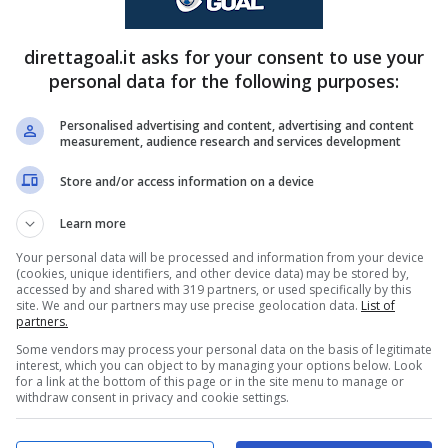
ovo tecnico: “Sarà un
direttagoal.it asks for your consent to use your
personal data for the following purposes:
 e riportarla ad alti livelli. È questo l’obiettivo
Personalised advertising and content, advertising and content
measurement, audience research and services development
nderà parte alle coppe europee,
dopo una
Store and/or access information on a device
rimo passo è stato compiuto con la firma di Igli
portivo.
Learn more
Your personal data will be processed and information from your device
(cookies, unique identifiers, and other device data) may be stored by,
accessed by and shared with 319 partners, or used specifically by this
site. We and our partners may use precise geolocation data.
List of
partners.
Some vendors may process your personal data on the basis of legitimate
interest, which you can object to by managing your options below. Look
for a link at the bottom of this page or in the site menu to manage or
withdraw consent in privacy and cookie settings.