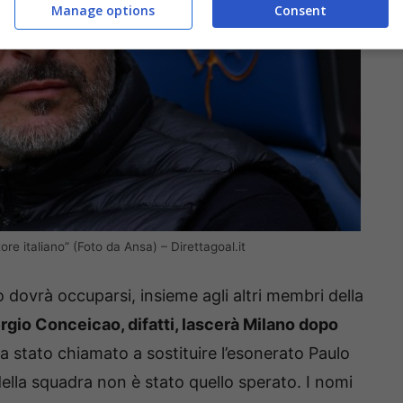
Manage options
Consent
re italiano” (Foto da Ansa) – Direttagoal.it
o dovrà occuparsi, insieme agli altri membri della
rgio Conceicao, difatti, lascerà Milano dopo
era stato chiamato a sostituire l’esonerato Paulo
lla squadra non è stato quello sperato. I nomi