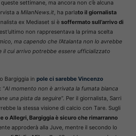
n queste settimane, ma ancora non c’è alcuna
ervista a
MilanNews.it
, ha parla
to il giornalista
ornalista ex Mediaset si è
soffermato sull’arrivo di
t’ultimo non rappresentava la prima scelta
D’Amico, ma capendo che l’Atalanta non lo avrebbe
e il cui arrivo potrebbe essere ufficializzato
do Bargiggia in
pole ci sarebbe Vincenzo
 “
Al momento non è arrivata la fumata bianca
mane una pista da seguire
”. Per il giornalista, Sarri
ebbe la stessa visione di calcio con Tare. Sugli
 o Allegri, Bargiggia è sicuro che rimarranno
nte approderà alla Juve, mentre il secondo lo