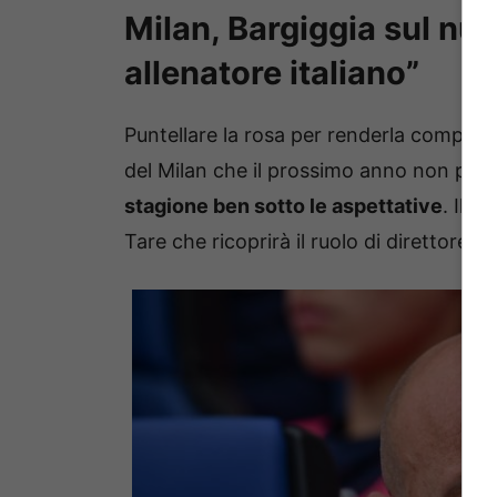
Milan, Bargiggia sul nu
allenatore italiano”
Puntellare la rosa per renderla competitiva
del Milan che il prossimo anno non pre
stagione ben sotto le aspettative
. Il p
Tare che ricoprirà il ruolo di direttore s