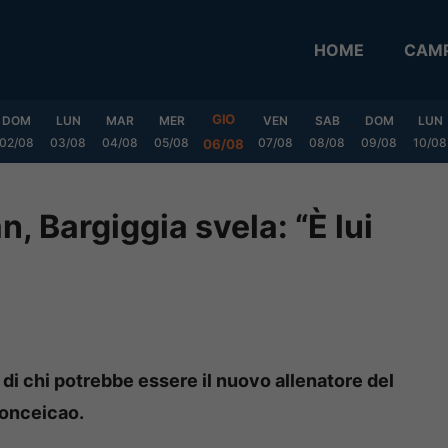
HOME
CAMP
GIO
DOM
LUN
MAR
MER
VEN
SAB
DOM
LUN
02/08
03/08
04/08
05/08
07/08
08/08
09/08
10/08
06/08
, Bargiggia svela: “È lui
o di chi potrebbe essere il nuovo allenatore del
Conceicao.