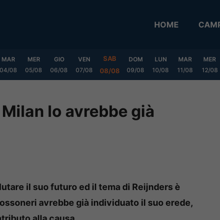
HOME
CAMP
SAB
MAR
MER
GIO
VEN
DOM
LUN
MAR
MER
04/08
05/08
06/08
07/08
09/08
10/08
11/08
12/08
08/08
l Milan lo avrebbe già
utare il suo futuro ed il tema di Reijnders è
rossoneri avrebbe già individuato il suo erede,
tributo alla causa.