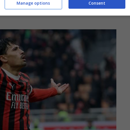
Manage options
Consent
trocampista in forza al
Torino
e che piace anche