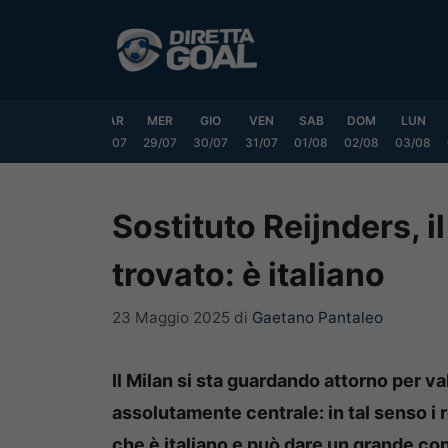
Vai
al
contenuto
DOM
LUN
MAR
MER
GIO
VEN
SAB
DOM
LUN
6/07
27/07
28/07
29/07
30/07
31/07
01/08
02/08
03/08
Sostituto Reijnders, i
trovato: è italiano
23 Maggio 2025
di
Gaetano Pantaleo
Il Milan si sta guardando attorno per val
assolutamente centrale: in tal senso i 
che è italiano e può dare un grande con