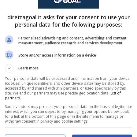
venute fino a questo momento, a lasciare il
direttagoal.it asks for your consent to use your
iori in questa stagione e che continua ad avere
personal data for the following purposes:
nza rossonera è consapevole di questo ed
uò essere il suo erede in mezzo al campo.
Personalised advertising and content, advertising and content
measurement, audience research and services development
guardo.
Store and/or access information on a device
l sostituto è italiano: le
Learn more
Your personal data will be processed and information from your device
(cookies, unique identifiers, and other device data) may be stored by,
accessed by and shared with 319 partners, or used specifically by this
site. We and our partners may use precise geolocation data.
List of
landese è assolutamente concreto e sembra
partners.
e sembra pronto a mettere sul piatto per
Some vendors may process your personal data on the basis of legitimate
interest, which you can object to by managing your options below. Look
torno ai 70 milioni di euro
. Secondo quanto
for a link at the bottom of this page or in the site menu to manage or
withdraw consent in privacy and cookie settings.
an
sembra pronto a spendere una cifra
cchio pallino che può essere il suo erede. Si