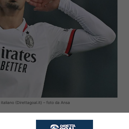
 italiano (Direttagoal.it) – foto da Ansa
o a questo momento, saranno necessari dei
ziare dei colpi in entrata. Il principale indiziato,