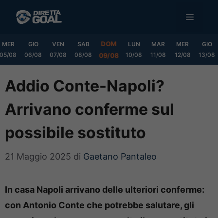
Vai
MENU
al
contenuto
DOM
MER
GIO
VEN
SAB
LUN
MAR
MER
GIO
05/08
06/08
07/08
08/08
10/08
11/08
12/08
13/08
09/08
Addio Conte-Napoli?
Arrivano conferme sul
possibile sostituto
21 Maggio 2025
di
Gaetano Pantaleo
In casa Napoli arrivano delle ulteriori conferme:
con Antonio Conte che potrebbe salutare, gli