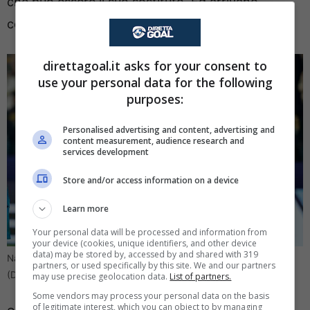
che può essere il suo sostituto. Ed arrivano
conferme sul profilo di
Massimiliano Allegri
.
direttagoal.it asks for your consent to
use your personal data for the following
purposes:
Personalised advertising and content, advertising and
content measurement, audience research and
services development
Store and/or access information on a device
Learn more
Your personal data will be processed and information from
your device (cookies, unique identifiers, and other device
data) may be stored by, accessed by and shared with 319
Napoli, si lavora al dopo Conte: conferme sul suo sostituto
partners, or used specifically by this site. We and our partners
(Direttagoal.it) – foto da Ansa
may use precise geolocation data.
List of partners.
Some vendors may process your personal data on the basis
of legitimate interest, which you can object to by managing