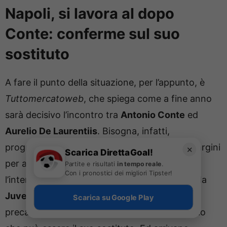
Napoli, si lavora al dopo
Conte: conferme sul suo
sostituto
A fare il punto della situazione, per l’appunto, è
Tuttomercatoweb
, che spiega come a fine anno
sarà decisivo l’incontro tra
Antonio Conte
ed
Aurelio De Laurentiis
. Bisogna, infatti,
programmare il futuro e capire se ci sono i margini
✕
Scarica DirettaGoal!
per andare avanti insieme nonostante
Partite e risultati
in tempo reale
.
Con i pronostici dei migliori Tipster!
l’interessamento a dir poco forte da parte della
Juventus
. Il presidente del
Napoli
, in via
Scarica su Google Play
precauzionale, ha però messo nel mirino quello