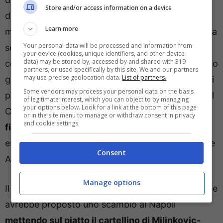
Store and/or access information on a device
della Mole sarebbe, dunque, a rischio. Per questo
Learn more
motivo, il club piemontese starebbe valutando una
Your personal data will be processed and information from
serie di nomi e, stando a quanto riportano i
your device (cookies, unique identifiers, and other device
data) may be stored by, accessed by and shared with 319
colleghi della redazione di
TuttoSport
, sul taccuino
partners, or used specifically by this site. We and our partners
may use precise geolocation data.
List of partners.
granata
ci sarebbe anche Elia Caprile
, portiere di
Some vendors may process your personal data on the basis
proprietà del Napoli, ma attualmente in prestito al
of legitimate interest, which you can object to by managing
your options below. Look for a link at the bottom of this page
Cagliari. I sardi
vantano un diritto di riscatto
or in the site menu to manage or withdraw consent in privacy
and cookie settings.
fissato ad 8 milioni di euro
che potrebbe essere
esercitato, soprattutto in caso di salvezza in Serie
Consent
A.
Manage options
Il Torino, però, non vorrebbe passare dal Cagliari e
avrebbe proposto uno scambio al Napoli
mettendo sul piatto il cartellino di Milinkovic-