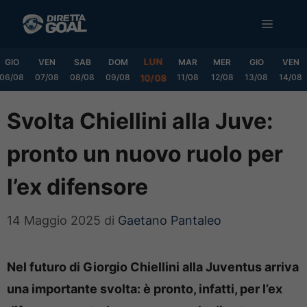
Vai
MENU
al
contenuto
LUN
GIO
VEN
SAB
DOM
MAR
MER
GIO
VEN
06/08
07/08
08/08
09/08
11/08
12/08
13/08
14/08
10/08
Svolta Chiellini alla Juve:
pronto un nuovo ruolo per
l’ex difensore
14 Maggio 2025
di
Gaetano Pantaleo
Nel futuro di Giorgio Chiellini alla Juventus arriva
una importante svolta: è pronto, infatti, per l’ex