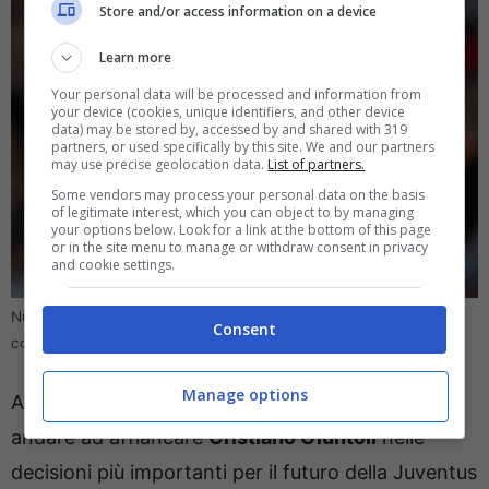
Store and/or access information on a device
Learn more
Your personal data will be processed and information from
your device (cookies, unique identifiers, and other device
data) may be stored by, accessed by and shared with 319
partners, or used specifically by this site. We and our partners
may use precise geolocation data.
List of partners.
Some vendors may process your personal data on the basis
of legitimate interest, which you can object to by managing
your options below. Look for a link at the bottom of this page
or in the site menu to manage or withdraw consent in privacy
and cookie settings.
Nuovo ruolo per Chiellini alla Juventus: ecco quali saranno i suoi
Consent
compiti (Direttagoal.it) – foto da Ansa
Manage options
A quanto pare, infatti, Giorgio Chiellini potrebbe
andare ad affiancare
Cristiano Giuntoli
nelle
decisioni più importanti per il futuro della Juventus