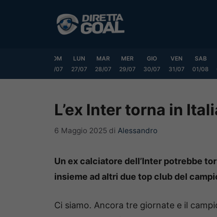
Vai
al
contenuto
VEN
SAB
DOM
LUN
MAR
MER
GIO
VEN
SAB
24/07
25/07
26/07
27/07
28/07
29/07
30/07
31/07
01/08
L’ex Inter torna in Ita
6 Maggio 2025
di
Alessandro
Un ex calciatore dell’Inter potrebbe tor
insieme ad altri due top club del camp
Ci siamo. Ancora tre giornate e il camp