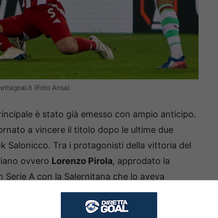
rettagoal.it (Foto Ansa)
 principale è stato già emesso con ampio anticipo.
ornato a vincere il titolo dopo le ultime due
alonicco. Tra i protagonisti della vittoria del
aliano ovvero
Lorenzo Pirola
, approdato la
n Serie A con la Salernitana che lo aveva