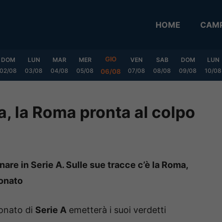
HOME
CAMP
GIO
DOM
LUN
MAR
MER
VEN
SAB
DOM
LUN
02/08
03/08
04/08
05/08
07/08
08/08
09/08
10/08
06/08
lia, la Roma pronta al colpo
nare in Serie A. Sulle sue tracce c’è la Roma,
ionato
ionato di
Serie A
emetterà i suoi verdetti