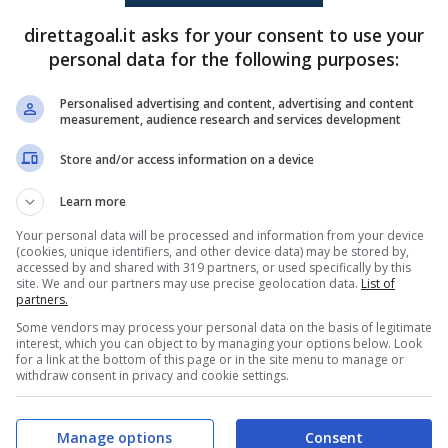
mpagine biancorossa allenata dal tecnico spagnolo
direttagoal.it asks for your consent to use your
mpiakos ha vinto la scorsa edizione di Europa
personal data for the following purposes:
. Trentuno le presenze complessive di Pirola che
uropee, disputando l’Europa League.
Personalised advertising and content, advertising and content
measurement, audience research and services development
rie A, c’è anche la Roma che
Store and/or access information on a device
Learn more
Your personal data will be processed and information from your device
(cookies, unique identifiers, and other device data) may be stored by,
o alla Serie A coinciso con la retrocessione in
accessed by and shared with 319 partners, or used specifically by this
site. We and our partners may use precise geolocation data.
List of
a finita. Sabato 17 maggio, l’Olympiakos ha la
partners.
a che potrebbe permettere a Mendillibar e i suoi
Some vendors may process your personal data on the basis of legitimate
interest, which you can object to by managing your options below. Look
noltre, a giugno è atteso anche dall’
Europeo
for a link at the bottom of this page or in the site menu to manage or
withdraw consent in privacy and cookie settings.
scia da capitano dell’Italia allenata da Carmine
Manage options
Consent