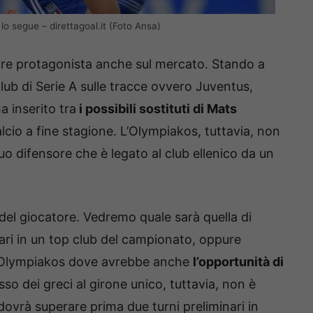
lo segue – direttagoal.it (Foto Ansa)
are protagonista anche sul mercato. Stando a
ub di Serie A sulle tracce ovvero Juventus,
 inserito tra
i possibili sostituti di Mats
alcio a fine stagione. L’Olympiakos, tuttavia, non
uo difensore che è legato al club ellenico da un
del giocatore. Vedremo quale sarà quella di
gari in un top club del campionato, oppure
ll’Olympiakos dove avrebbe anche
l’opportunità di
esso dei greci al girone unico, tuttavia, non è
dovrà superare prima due turni preliminari in