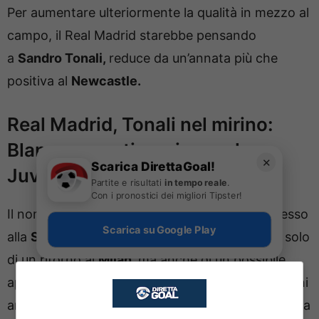
Per aumentare ulteriormente la qualità in mezzo al
campo, il Real Madrid starebbe pensando
a
Sandro Tonali,
reduce da un’annata più che
positiva al
Newcastle.
Real Madrid, Tonali nel mirino:
Blancos pronti a scippare la
✕
Scarica DirettaGoal!
Juventus
Partite e risultati
in tempo reale
.
Con i pronostici dei migliori Tipster!
Il nome di
Sandro Tonali
è stato accostato spesso
Scarica su Google Play
alla
Serie A
negli ultimi mesi e si è parlato non solo
di un ritorno al
Milan,
ma anche di un possibile
approdo alla
Juventus.
Tuttavia, negli ultimi giorni
anche il
Real Madrid
si sarebbe inserito nella corsa