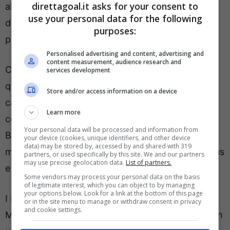
direttagoal.it asks for your consent to
al centrocampista del
Newcastle,
divenuto una
use your personal data for the following
delle opzioni vagliate dalla dirigenza dei Blancos
purposes:
per rinforzare il proprio centrocampo.
Personalised advertising and content, advertising and
content measurement, audience research and
Complici anche gli infortuni, al Real Madrid
services development
quest’anno è mancata la qualità in mezzo al
Store and/or access information on a device
campo in termini di palleggio, faticando a
Learn more
costruire il proprio gioco. Per questo motivo, i
Your personal data will be processed and information from
Blancos avrebbero messo Tonali nel proprio
your device (cookies, unique identifiers, and other device
data) may be stored by, accessed by and shared with 319
mirino e sarebbero pronti a scipparlo alla Juventus
partners, or used specifically by this site. We and our partners
may use precise geolocation data.
List of partners.
e alla Serie A.
Some vendors may process your personal data on the basis
of legitimate interest, which you can object to by managing
your options below. Look for a link at the bottom of this page
I bianconeri sanno che la concorrenza del Real
or in the site menu to manage or withdraw consent in privacy
and cookie settings.
Madrid potrebbe complicare di molto le cose ed in