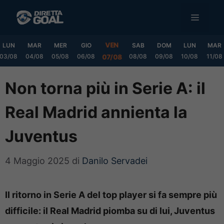
Vai
MENU
al
contenuto
VEN
LUN
MAR
MER
GIO
SAB
DOM
LUN
MAR
03/08
04/08
05/08
06/08
08/08
09/08
10/08
11/08
07/08
Non torna più in Serie A: il
Real Madrid annienta la
Juventus
4 Maggio 2025
di
Danilo Servadei
Il ritorno in Serie A del top player si fa sempre più
difficile: il Real Madrid piomba su di lui, Juventus