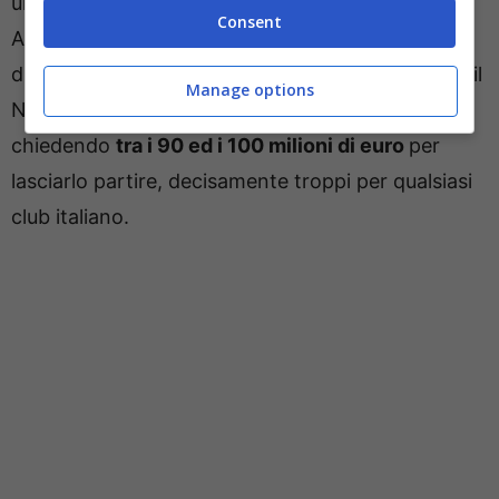
una possibile asta di certo partirebbero sfavoriti.
Consent
Ad oggi, dunque, pensare ad un ritorno in Serie A
di Tonali è molto difficile, considerato anche che il
Manage options
Newcastle al momento sta facendo muro,
chiedendo
tra i 90 ed i 100 milioni di euro
per
lasciarlo partire, decisamente troppi per qualsiasi
club italiano.