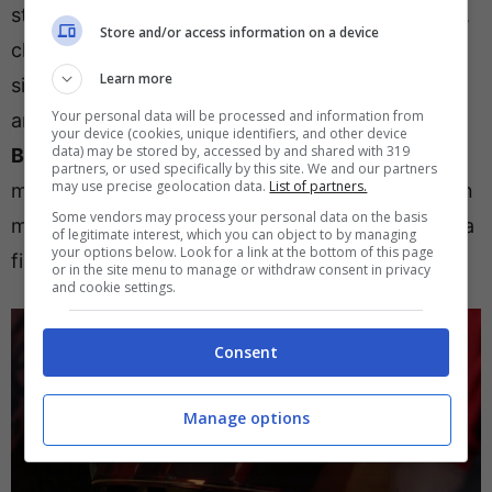
stata svelata la reale causa della crisi di
Hamilton
,
Store and/or access information on a device
che potrebbe non essere solo legata alla
Learn more
situazione tecnica.
Il giornalista ha infatti
Your personal data will be processed and information from
ammesso come
Sir Lewis
sia stato
avvistato a
your device (cookies, unique identifiers, and other device
data) may be stored by, accessed by and shared with 319
Barcellona
diverse volte nell’ultimo periodo. La
partners, or used specifically by this site. We and our partners
may use precise geolocation data.
List of partners.
motivazione sarebbe legata ad alcune visite da un
Some vendors may process your personal data on the basis
medico specialista, per risolvere una problematica
of legitimate interest, which you can object to by managing
your options below. Look for a link at the bottom of this page
fisica, non specificata.
or in the site menu to manage or withdraw consent in privacy
and cookie settings.
Consent
Manage options