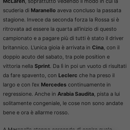
McLaren
, soprattutto vedendo il modo in cui la
scuderia di
Maranello
aveva concluso la passata
stagione. Invece da seconda forza la Rossa si è
ritrovata ad essere la quarta all’inizio di questo
campionato e a pagare più di tutti è stato il driver
britannico. L’unica gioia è arrivata in
Cina
, con il
doppio acuto del sabato, tra pole position e
vittoria nella
Sprint
. Da lì in poi un vuoto di risultati
da fare spavento, con
Leclerc
che ha preso il
largo e con l’ex
Mercedes
continuamente in
regressione. Anche in
Arabia Saudita
, pista a lui
solitamente congeniale, le cose non sono andate
bene e ora è allarme rosso.
A Maranello stanno cercando di capire quale