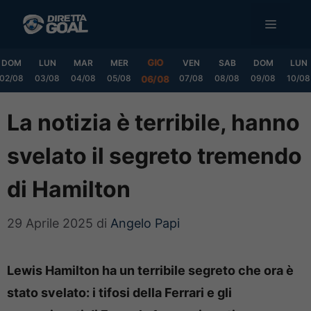
Vai
MENU
al
contenuto
GIO
DOM
LUN
MAR
MER
VEN
SAB
DOM
LUN
02/08
03/08
04/08
05/08
07/08
08/08
09/08
10/08
06/08
La notizia è terribile, hanno
svelato il segreto tremendo
di Hamilton
29 Aprile 2025
di
Angelo Papi
Lewis Hamilton ha un terribile segreto che ora è
stato svelato: i tifosi della Ferrari e gli