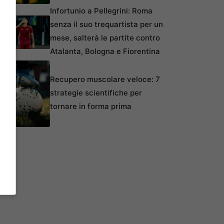
Infortunio a Pellegrini: Roma
senza il suo trequartista per un
mese, salterà le partite contro
Atalanta, Bologna e Fiorentina
Recupero muscolare veloce: 7
strategie scientifiche per
tornare in forma prima