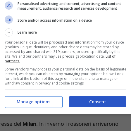
Personalised advertising and content, advertising and content
measurement, audience research and services development
o
, il
Napoli
sarebbe pronto ad affondare il colpo
Store and/or access information on a device
rcando di mettere a disposizione di Antonio
Learn more
n la sua rovesciata contro l’Inter ha riaperto il
Your personal data will be processed and information from your device
(cookies, unique identifiers, and other device data) may be stored by,
accessed by and shared with 319 partners, or used specifically by this
site. We and our partners may use precise geolocation data.
List of
ltri due calciatori nel mirino del Napoli:
Sam
partners.
o da tempo nel mirino di diverse squadre con il
Some vendors may process your personal data on the basis of legitimate
interest, which you can object to by managing your options below. Look
cì a resistere agli assalti delle big grazie alla
for a link at the bottom of this page or in the site menu to manage or
withdraw consent in privacy and cookie settings.
za l’accesso tra le prime quattro in
stretto a lasciar partire i propri gioielli
Manage options
Consent
vi più grandi.
eresse del
Milan
. In inverno i rossoneri arrivarono