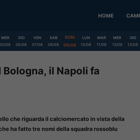
HOME
CAMP
DOM
MER
GIO
VEN
SAB
LUN
MAR
MER
GIO
05/08
06/08
07/08
08/08
10/08
11/08
12/08
13/08
09/08
 Bologna, il Napoli fa
llo che riguarda il calciomercato in vista della
he ha fatto tre nomi della squadra rossoblu