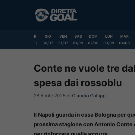
Vai
al
contenuto
LUN
MAR
MER
GIO
VEN
SAB
DOM
LUN
MAR
7/07
28/07
29/07
30/07
31/07
01/08
02/08
03/08
04/08
Conte ne vuole tre dal
spesa dai rossoblu
28 Aprile 2025
di
Claudio Galuppi
Il Napoli guarda in casa Bologna per que
prossima stagione con Antonio Conte c
per rinforzare quella azzurra.