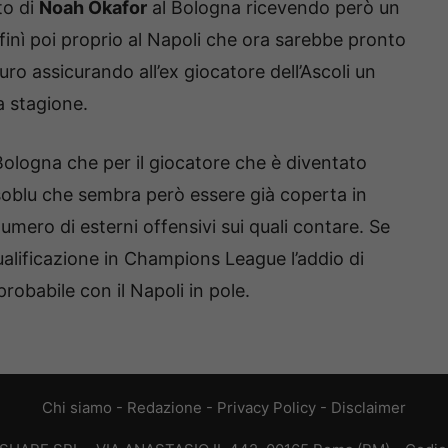
to di
Noah Okafor
al Bologna ricevendo però un
finì poi proprio al Napoli che ora sarebbe pronto
uro assicurando all’ex giocatore dell’Ascoli un
a stagione.
il Bologna che per il giocatore che è diventato
soblu che sembra però essere già coperta in
mero di esterni offensivi sui quali contare. Se
ualificazione in Champions League l’addio di
robabile con il Napoli in pole.
Chi siamo
-
Redazione
-
Privacy Policy
-
Disclaimer