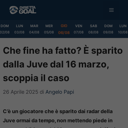
Vai
MENU
al
contenuto
GIO
DOM
LUN
MAR
MER
VEN
SAB
DOM
LUN
02/08
03/08
04/08
05/08
07/08
08/08
09/08
10/08
06/08
Che fine ha fatto? È sparito
dalla Juve dal 16 marzo,
scoppia il caso
26 Aprile 2025
di
Angelo Papi
C’è un giocatore che è sparito dai radar della
Juve ormai da tempo, non mettendo piede in