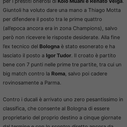
per i prestiti onerosi di
Kolo Muani e Renato Veiga
.
Giuntoli ha voluto dare una mano a Thiago Motta
per difendere il posto tra le prime quattro
(all’epoca ancora era in zona Champions), salvo
però non ricevere le risposte desiderate. Alla fine
l’ex tecnico del
Bologna
è stato esonerato e ha
lasciato il posto a
Igor Tudor
. Il croato è partito
bene con 7 punti nelle prime tre partite, tra cui un
big match contro la
Roma
, salvo poi cadere
rovinosamente a Parma.
Contro i ducali è arrivato uno zero pesantissimo in
classifica, che consente al Bologna di essere
proprietario del proprio destino a cinque giornate
dal termine e con lo scontro diretto ancora da