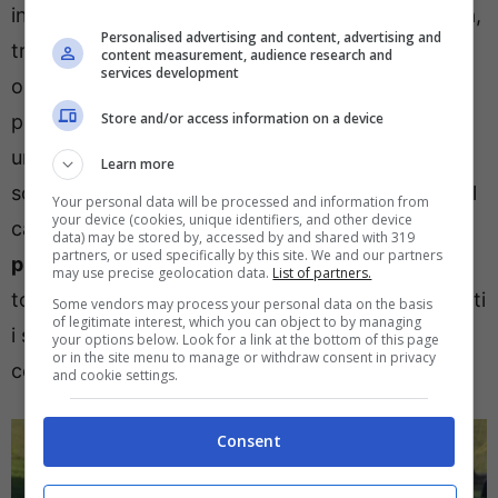
investimento alto per strapparlo alla concorrenza,
Personalised advertising and content, advertising and
tra cui c’era anche la
Roma di Ghisolfi e Ranieri
,
content measurement, audience research and
services development
oltre ad alcuni club di Premier League. Il
Store and/or access information on a device
portoghese
classe 2003,
doveva rappresentare
una buona alternativa sulla fascia destra,
Learn more
soprattutto dopo la partenza di
Danilo
. In realtà il
Your personal data will be processed and information from
your device (cookies, unique identifiers, and other device
campo l’ha visto poco, con un complessivo di
4
data) may be stored by, accessed by and shared with 319
partners, or used specifically by this site. We and our partners
presenze in Serie A
, nessuna da titolare, per un
may use precise geolocation data.
List of partners.
totale di cento minuti giocati, a cui vanno sommati
Some vendors may process your personal data on the basis
of legitimate interest, which you can object to by managing
i sei disputati in
Coppa Italia
, nei quarti di finale
your options below. Look for a link at the bottom of this page
or in the site menu to manage or withdraw consent in privacy
contro l’Empoli di Roberto D’Aversa.
and cookie settings.
Consent