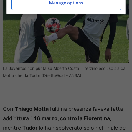
Manage options
La Juventus non punta su Alberto Costa: il terzino escluso sia da
Motta che da Tudor (DirettaGoal – ANSA)
Con
Thiago Motta
l’ultima presenza l’aveva fatta
addirittura il
16 marzo, contro la Fiorentina
,
mentre
Tudor
lo ha rispolverato solo nel finale del