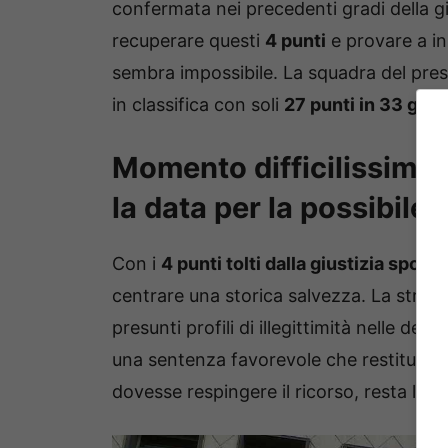
confermata nei precedenti gradi della giu
recuperare questi
4 punti
e provare a in
sembra impossibile. La squadra del pre
in classifica con soli
27 punti in 33 gior
Momento difficilissimo p
la data per la possibile
Con i
4 punti tolti dalla giustizia sporti
centrare una storica salvezza. La strate
presunti profili di illegittimità nelle dec
una sentenza favorevole che restituisca
dovesse respingere il ricorso, resta l’ult