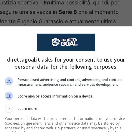
stizia sportiva. Un’ultima possibilità, quindi, per
seguire una salvezza in
Serie B
che al momento
sidente Eugenio Guarascio è attualmente ultima
nate
e dista 8 lunghezze dalla zona salvezza.
er il Cosenza Calcio: c’è già
direttagoal.it asks for your consent to use your
 penalizzazione
personal data for the following purposes:
va
il
Cosenza
potrebbe anche sperare di
Personalised advertising and content, advertising and content
measurement, audience research and services development
gia difensiva del club calabrese punta su
isioni adottate finora, nella speranza di ottenere
Store and/or access information on a device
 entusiasmo all’ambiente. Qualora anche il
Tar
Learn more
ima via, ovvero quella del
Consiglio di Stato.
Your personal data will be processed and information from your device
(cookies, unique identifiers, and other device data) may be stored by,
accessed by and shared with 319 partners, or used specifically by this