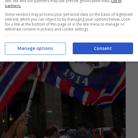
site. We and our partners may use precise geolocation data.
List of
partners.
Some vendors may process your personal data on the basis of legitimate
interest, which you can object to by managing your options below. Look
for a link at the bottom of this page or in the site menu to manage or
withdraw consent in privacy and cookie settings.
Manage options
Consent