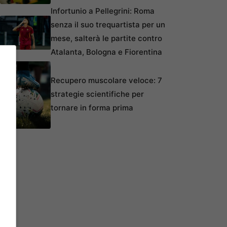
Infortunio a Pellegrini: Roma
senza il suo trequartista per un
mese, salterà le partite contro
Atalanta, Bologna e Fiorentina
Recupero muscolare veloce: 7
strategie scientifiche per
tornare in forma prima