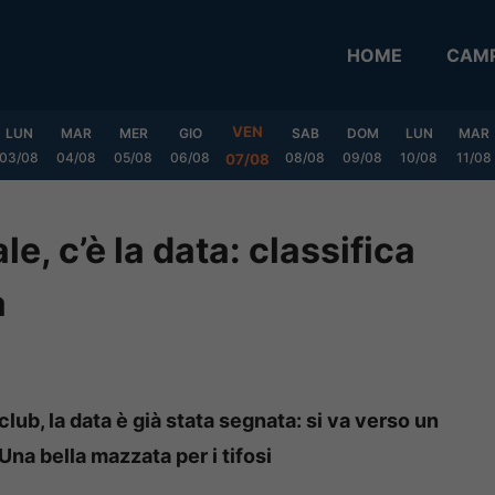
HOME
CAMP
VEN
LUN
MAR
MER
GIO
SAB
DOM
LUN
MAR
03/08
04/08
05/08
06/08
08/08
09/08
10/08
11/08
07/08
e, c’è la data: classifica
a
 club, la data è già stata segnata: si va verso un
Una bella mazzata per i tifosi