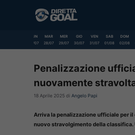
Vai
al
contenuto
SAB
DOM
LUN
MAR
MER
GIO
VEN
SAB
DOM
25/07
26/07
27/07
28/07
29/07
30/07
31/07
01/08
02/08
Penalizzazione ufficial
nuovamente stravolt
18 Aprile 2025
di
Angelo Papi
Arriva la penalizzazione ufficiale per il
nuovo stravolgimento della classifica. 