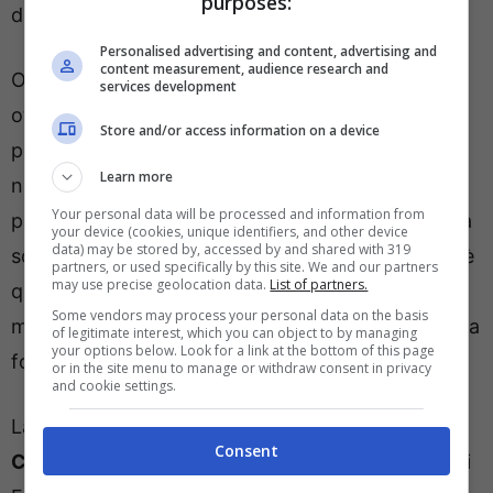
purposes:
diventare di circa
28 milioni
di euro.
Personalised advertising and content, advertising and
content measurement, audience research and
Ora la speranza del Milan è quella di riuscire ad
services development
ottenere una somma intorno ai
20 milioni
di euro
Store and/or access information on a device
per la cessione dell’esterno nigeriano anche se
Learn more
non è da escludere che possa giungere una
Your personal data will be processed and information from
partenza in
prestito con diritto di riscatto
ad una
your device (cookies, unique identifiers, and other device
data) may be stored by, accessed by and shared with 319
somma più bassa. La volontà del club rossonero è
partners, or used specifically by this site. We and our partners
may use precise geolocation data.
List of partners.
quella di non andare a registrare una
Some vendors may process your personal data on the basis
minusvalenza a bilancio e si lavorerà per trovare la
of legitimate interest, which you can object to by managing
your options below. Look for a link at the bottom of this page
formula giusta.
or in the site menu to manage or withdraw consent in privacy
and cookie settings.
La squadra maggiormente interessata al
Samuel
Consent
Chukwueze
sembra essere l’
Aston Villa
con Unai