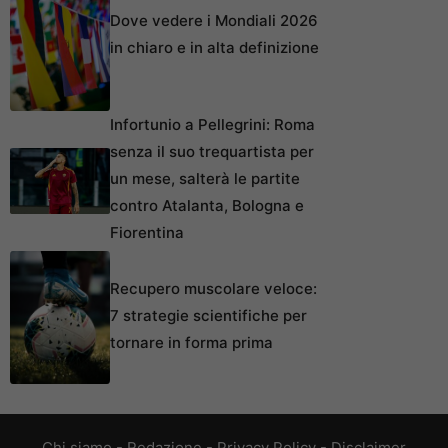
Dove vedere i Mondiali 2026
in chiaro e in alta definizione
Infortunio a Pellegrini: Roma
senza il suo trequartista per
un mese, salterà le partite
contro Atalanta, Bologna e
Fiorentina
Recupero muscolare veloce:
7 strategie scientifiche per
tornare in forma prima
Chi siamo
-
Redazione
-
Privacy Policy
-
Disclaimer