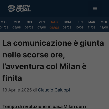
Vai
MENU
al
contenuto
SAB
MAR
MER
GIO
VEN
DOM
LUN
MAR
MER
04/08
05/08
06/08
07/08
09/08
10/08
11/08
12/08
08/08
La comunicazione è giunta
nelle scorse ore,
l’avventura col Milan è
finita
13 Aprile 2025
di
Claudio Galuppi
Tempo di rivoluzione in casa Milan con i