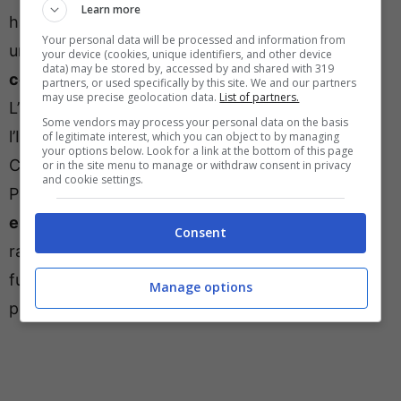
Learn more
ha lasciato scampo a Sommer. Al di là della rete,
Your personal data will be processed and information from
una prestazione di tanta sostanza,
impietoso il
your device (cookies, unique identifiers, and other device
data) may be stored by, accessed by and shared with 319
confronto con Asllani in mezzo al campo
.
partners, or used specifically by this site. We and our partners
may use precise geolocation data.
List of partners.
L’albanese non è riuscito nel salto di qualità che
Some vendors may process your personal data on the basis
l’Inter si aspettava e adesso, come vice
of legitimate interest, which you can object to by managing
your options below. Look for a link at the bottom of this page
Calhanoglu, si pensa proprio al giocatore del
or in the site menu to manage or withdraw consent in privacy
and cookie settings.
Parma.
La sua valutazione è di circa 15 milioni di
euro
, una cifra non esosa e che può
Consent
rappresentare un investimento importante per il
futuro. L’Inter prova a mettere le basi già da ora
Manage options
per un nuovo ciclo vincente.