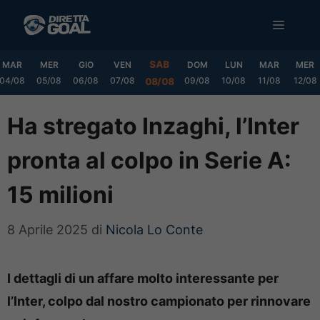
Vai
MENU
al
contenuto
SAB
MAR
MER
GIO
VEN
DOM
LUN
MAR
MER
04/08
05/08
06/08
07/08
09/08
10/08
11/08
12/08
08/08
Ha stregato Inzaghi, l’Inter
pronta al colpo in Serie A:
15 milioni
8 Aprile 2025
di
Nicola Lo Conte
I dettagli di un affare molto interessante per
l’Inter, colpo dal nostro campionato per rinnovare