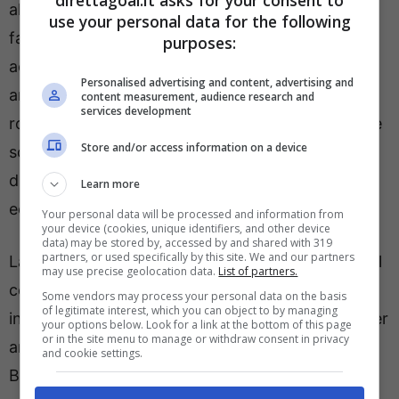
direttagoal.it asks for your consent to
alla fine del campionato in corso considerato il
use your personal data for the following
fatto che la Fiorentina non è intenzionata ad
purposes:
acquistarlo a
titolo definitivo
a meno che non
Personalised advertising and content, advertising and
arrivi un sostanzioso
sconto
da parte dei
content measurement, audience research and
services development
rossoneri per il suo cartellino. L’accordo tra le due
Store and/or access information on a device
società prevede un versamento di circa 12 milioni
di euro per il cartellino del mediano, ritenuti
Learn more
eccessivi dai viola.
Your personal data will be processed and information from
your device (cookies, unique identifiers, and other device
data) may be stored by, accessed by and shared with 319
partners, or used specifically by this site. We and our partners
La volontà della Fiorentina è quella di acquistare il
may use precise geolocation data.
List of partners.
centrocampista a titolo definitivo per una somma
Some vendors may process your personal data on the basis
of legitimate interest, which you can object to by managing
intorno agli 8 milioni di euro. Il Milan spera di poter
your options below. Look for a link at the bottom of this page
or in the site menu to manage or withdraw consent in privacy
arrivare fino a 10 e non è da escludere che l’ex
and cookie settings.
Bordeaux possa tornare a
Milanello
per poi