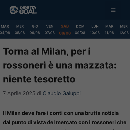
Vai
MENU
al
contenuto
SAB
MAR
MER
GIO
VEN
DOM
LUN
MAR
MER
04/08
05/08
06/08
07/08
09/08
10/08
11/08
12/08
08/08
Torna al Milan, per i
rossoneri è una mazzata:
niente tesoretto
7 Aprile 2025
di
Claudio Galuppi
Il Milan deve fare i conti con una brutta notizia
dal punto di vista del mercato con i rossoneri che