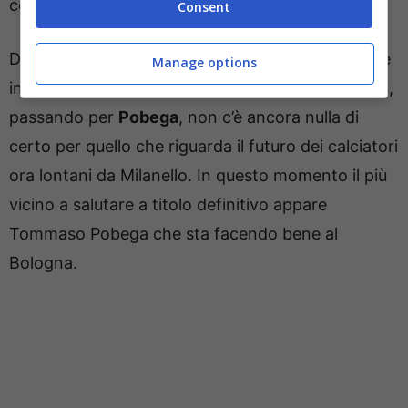
cercare una nuova destinazione in estate.
Consent
Da capire il futuro degli altri giocatori attualmente
Manage options
in prestito nelle altre squadre. Da
Okafor
a
Kalulu
,
passando per
Pobega
, non c’è ancora nulla di
certo per quello che riguarda il futuro dei calciatori
ora lontani da Milanello. In questo momento il più
vicino a salutare a titolo definitivo appare
Tommaso Pobega che sta facendo bene al
Bologna.