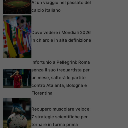
A: un viaggio nel passato del
calcio italiano
Dove vedere i Mondiali 2026
in chiaro e in alta definizione
Infortunio a Pellegrini: Roma
senza il suo trequartista per
un mese, salterà le partite
contro Atalanta, Bologna e
Fiorentina
Recupero muscolare veloce:
7 strategie scientifiche per
tornare in forma prima