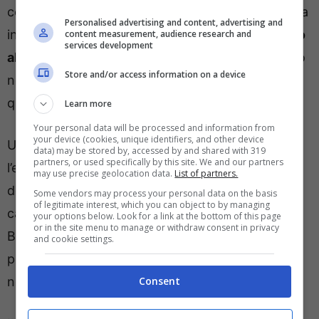
cessione: ma nulla è ancora detto. Il club arabo ha
Personalised advertising and content, advertising and
infatti pensato ad un’offerta da
35 milioni di euro
content measurement, audience research and
services development
all’anno
per convincere l’azzurro a lasciare Milano
Store and/or access information on a device
nei prossimi mesi. Un
contratto quadriennale
quasi senza precedenti, da vero top player.
Learn more
Your personal data will be processed and information from
your device (cookies, unique identifiers, and other device
Uno scenario a dir poco clamoroso che fa capire
data) may be stored by, accessed by and shared with 319
partners, or used specifically by this site. We and our partners
l’enorme disponibilità economica a disposizione
may use precise geolocation data.
List of partners.
dei club sauditi: d’altronde, prima di Barella, altri
Some vendors may process your personal data on the basis
of legitimate interest, which you can object to by managing
campioni sono stati corteggiati a suon di milioni.
your options below. Look for a link at the bottom of this page
or in the site menu to manage or withdraw consent in privacy
Barella però ad oggi è felicissimo all’Inter ed è
and cookie settings.
pronto a giurare, ancora, amore ai colori
nerazzurri.
Consent