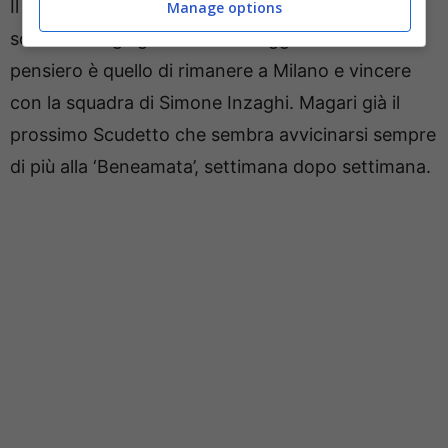
Il suo
contratto con l’Inter, a 7 milioni a stagione
,
Manage options
scadrà il 30 giugno 2029. Ad oggi il suo unico
pensiero è quello di rimanere a Milano e vincere
con la squadra di Simone Inzaghi. Magari già il
prossimo Scudetto che sembra avvicinarsi sempre
di più alla ‘Beneamata’, settimana dopo settimana.