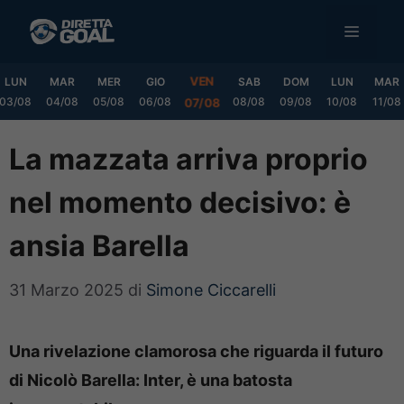
Vai
MENU
al
contenuto
VEN
LUN
MAR
MER
GIO
SAB
DOM
LUN
MAR
03/08
04/08
05/08
06/08
08/08
09/08
10/08
11/08
07/08
La mazzata arriva proprio
nel momento decisivo: è
ansia Barella
31 Marzo 2025
di
Simone Ciccarelli
Una rivelazione clamorosa che riguarda il futuro
di Nicolò Barella: Inter, è una batosta