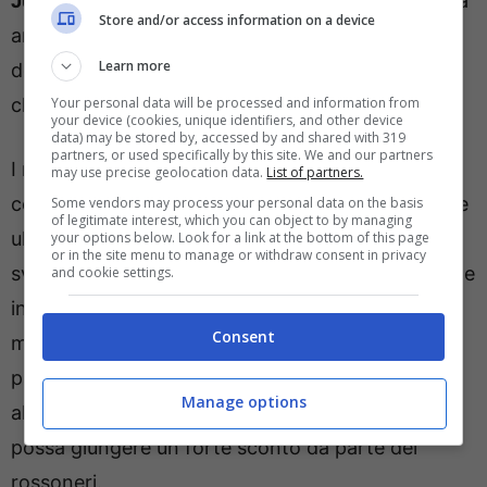
Juventus
che a fine campionato, una volta chiara
Store and/or access information on a device
anche la posizione della propria panchina, potrà
Learn more
decidere se continuare o meno ad avere in rosa il
Your personal data will be processed and information from
classe 2000.
your device (cookies, unique identifiers, and other device
data) may be stored by, accessed by and shared with 319
partners, or used specifically by this site. We and our partners
I rapporti tra Milan e Napoli sono molto buoni
may use precise geolocation data.
List of partners.
come dimostrato l’affare
Okafor
chiuso durante le
Some vendors may process your personal data on the basis
of legitimate interest, which you can object to by managing
ultime ore del calciomercato invernale con lo
your options below. Look for a link at the bottom of this page
or in the site menu to manage or withdraw consent in privacy
svizzero che è passato alla corte di Antonio Conte
and cookie settings.
in prestito con diritto di riscatto. In questo
Consent
momento appare difficile che gli azzurri possano
pagare i
25 milioni
di euro concordati per tenerlo
Manage options
all’ombra del Vesuvio ma non è da escludere che
possa giungere un forte sconto da parte dei
rossoneri.