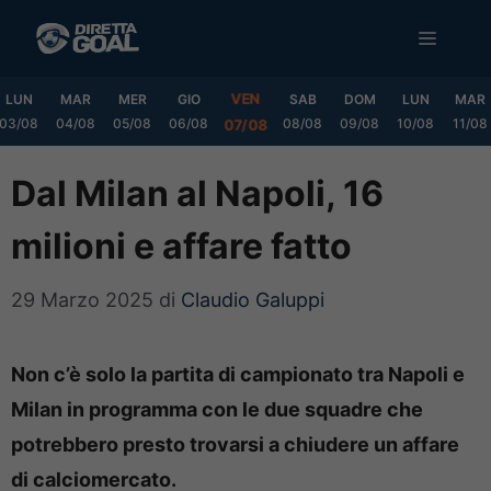
Vai
MENU
al
contenuto
VEN
LUN
MAR
MER
GIO
SAB
DOM
LUN
MAR
03/08
04/08
05/08
06/08
08/08
09/08
10/08
11/08
07/08
Dal Milan al Napoli, 16
milioni e affare fatto
29 Marzo 2025
di
Claudio Galuppi
Non c’è solo la partita di campionato tra Napoli e
Milan in programma con le due squadre che
potrebbero presto trovarsi a chiudere un affare
di calciomercato.