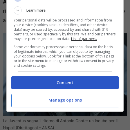
Aurelio De Laurentiis
. Il progetto bianconero
Learn more
ripartirebbe in solide mani con l’ex di turno, carico
a pallettoni per vincere ancora.
Your personal data will be processed and information from
your device (cookies, unique identifiers, and other device
data) may be stored by, accessed by and shared with 319
partners, or used specifically by this site. We and our partners
may use precise geolocation data.
List of partners.
Some vendors may process your personal data on the basis
of legitimate interest, which you can object to by managing
your options below. Look for a link at the bottom of this page
or in the site menu to manage or withdraw consent in privacy
and cookie settings.
Consent
Manage options
La Juventus sogna il ritorno di Antonio Conte: un incubo per il
Napoli (Direttagoal – ANSA)