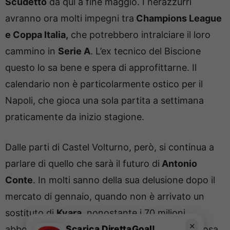
Scudetto
da qui a fine maggio. I nerazzurri
avranno ora molti impegni tra
Champions League
e Coppa Italia,
che potrebbero intralciare il loro
cammino in
Serie A
. L’ex tecnico del Biscione
questo lo sa bene e spera di approfittarne. Il
calendario non è particolarmente ostico per il
Napoli, che gioca una sola partita a settimana
praticamente da inizio stagione.
Dalle parti di Castel Volturno, però, si continua a
parlare di quello che sarà il futuro di
Antonio
Conte
. In molti sanno della sua delusione dopo il
mercato di gennaio, quando non è arrivato un
sostituto di
Kvara
, nonostante i 70 milioni
✕
Scarica DirettaGoal!
abbondanti incassati dal
PSG
. A giugno una cosa