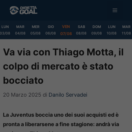
Vai
MENU
al
contenuto
VEN
LUN
MAR
MER
GIO
SAB
DOM
LUN
MAR
03/08
04/08
05/08
06/08
08/08
09/08
10/08
11/08
07/08
Va via con Thiago Motta, il
colpo di mercato è stato
bocciato
20 Marzo 2025
di
Danilo Servadei
La Juventus boccia uno dei suoi acquisti ed è
pronta a liberarsene a fine stagione: andrà via