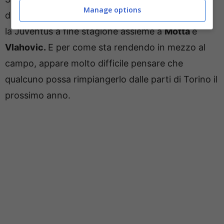
Manage options
dovrebbe essere uno di quelli a lasciare per primi
la Juventus a fine stagione assieme a
Motta
e
Vlahovic.
E per come sta rendendo in mezzo al
campo, appare molto difficile pensare che
qualcuno possa rimpiangerlo dalle parti di Torino il
prossimo anno.