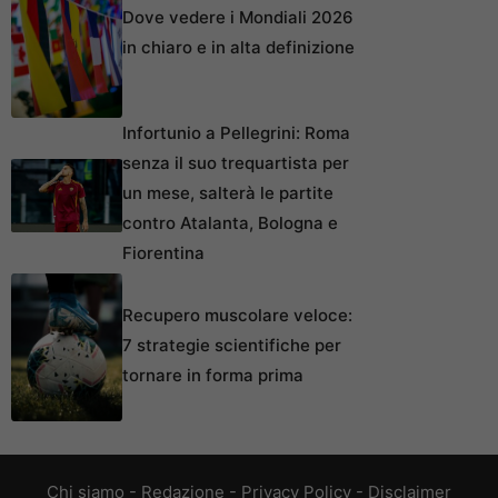
Dove vedere i Mondiali 2026
in chiaro e in alta definizione
Infortunio a Pellegrini: Roma
senza il suo trequartista per
un mese, salterà le partite
contro Atalanta, Bologna e
Fiorentina
Recupero muscolare veloce:
7 strategie scientifiche per
tornare in forma prima
Chi siamo
-
Redazione
-
Privacy Policy
-
Disclaimer