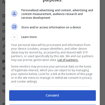
farsi le domande sul suo futuro.
Personalised advertising and content, advertising and
content measurement, audience research and
Diciassette le presenze in Serie A ed appena un
services development
gol per Nico Gonzalez, per un totale di 3 gol
Store and/or access information on a device
complessivi in 26 presenze stagionali, troppo
Learn more
poco per l’esterno d’attacco per convincere la
Your personal data will be processed and information from
Juventus a puntare su di lui il prossimo anno. A
your device (cookies, unique identifiers, and other device
data) may be stored by, accessed by and shared with 319
livello tecnico, inoltre, il giocatore argentino
è
partners, or used specifically by this site. We and our partners
may use precise geolocation data.
List of partners.
parso un pesce fuor d’acqua in mezzo al campo
,
Some vendors may process your personal data on the basis
sbagliando anche le cose più semplici e facendo
of legitimate interest, which you can object to by managing
your options below. Look for a link at the bottom of this page
esplodere la rabbia dei tifosi bianconeri che si
or in the site menu to manage or withdraw consent in privacy
and cookie settings.
sono chiesti perché mai siano stati investiti così
tanti soldi per lui.
Consent
Salvo clamorose sorprese, Nico Gonzalez