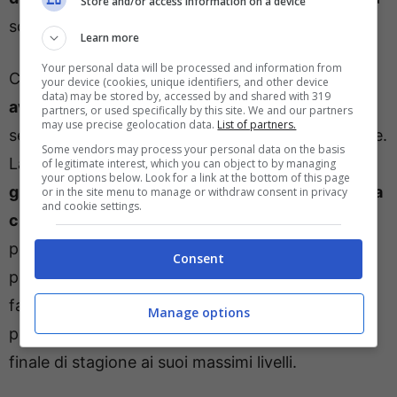
Store and/or access information on a device
scelta tattica di Conceicao.
Learn more
Your personal data will be processed and information from
Come riporta il quotidiano, infatti,
il francese
your device (cookies, unique identifiers, and other device
data) may be stored by, accessed by and shared with 319
aveva avvertito un fastidio a un polpaccio
e non
partners, or used specifically by this site. We and our partners
may use precise geolocation data.
List of partners.
sentendosi al meglio aveva chiesto la sostituzione.
Some vendors may process your personal data on the basis
La polemica monta, in queste ore, dato che
il
of legitimate interest, which you can object to by managing
your options below. Look for a link at the bottom of this page
giocatore ha deciso comunque di rispondere alla
or in the site menu to manage or withdraw consent in privacy
and cookie settings.
chiamata della sua nazionale
e dunque di partire
per la Francia durante la pausa. Al suo ritorno,
Consent
potrebbe non esserci un clima particolarmente
favorevole nei suoi confronti e per evitare le
Manage options
polemiche della piazza Theo dovrà regalare un
finale di stagione ai suoi massimi livelli.