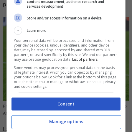
content measurement, audience research and
poi presentare l’offerta all’Atalanta.
services development
Store and/or access information on a device
Learn more
Your personal data will be processed and information from
your device (cookies, unique identifiers, and other device
data) may be stored by, accessed by and shared with 319
partners, or used specifically by this site. We and our partners
may use precise geolocation data.
List of partners.
Some vendors may process your personal data on the basis
of legitimate interest, which you can object to by managing
your options below. Look for a link at the bottom of this page
or in the site menu to manage or withdraw consent in privacy
and cookie settings.
Consent
Prenotato Lookman! Colpaccio in Serie A, Atalanta beffata – Foto
ANSA (Direttagoal.it)
Manage options
La Juve ha sicuramente bisogno di rinforzare il