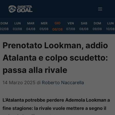
Vai
MENU
al
contenuto
GIO
DOM
LUN
MAR
MER
VEN
SAB
DOM
LUN
02/08
03/08
04/08
05/08
07/08
08/08
09/08
10/08
06/08
Prenotato Lookman, addio
Atalanta e colpo scudetto:
passa alla rivale
14 Marzo 2025
di
Roberto Naccarella
L’Atalanta potrebbe perdere Ademola Lookman a
fine stagione: la rivale vuole mettere a segno il