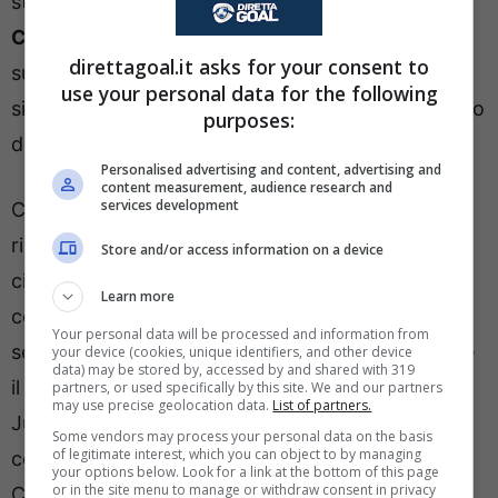
stato il giornalista ed esperto di mercato
Niccolò
Ceccarini
che, nel suo editoriale
direttagoal.it asks for your consent to
su
Tuttomercatoweb,
ha fatto il punto della
use your personal data for the following
situazione per quanto riguarda il reparto offensivo
purposes:
della Juventus del prossimo anno.
Personalised advertising and content, advertising and
content measurement, audience research and
services development
Ceccarini ha scritto come i bianconeri
riscatteranno sicuramente
Conçeiçao
e che non
Store and/or access information on a device
ci sia affatto l’idea di vendere
Yildiz,
andando
Learn more
controcorrente rispetto alle ultime indiscrezioni
Your personal data will be processed and information from
secondo cui la Vecchia Signora potrebbe salutare
your device (cookies, unique identifiers, and other device
data) may be stored by, accessed by and shared with 319
il turco per una super offerta. Il mercato della
partners, or used specifically by this site. We and our partners
may use precise geolocation data.
List of partners.
Juventus – fa sapere il giornalista – sarà
Some vendors may process your personal data on the basis
of legitimate interest, which you can object to by managing
condizionato dalla qualificazione alla prossima
your options below. Look for a link at the bottom of this page
or in the site menu to manage or withdraw consent in privacy
Champions League, ma il nome di Adeyemi resta