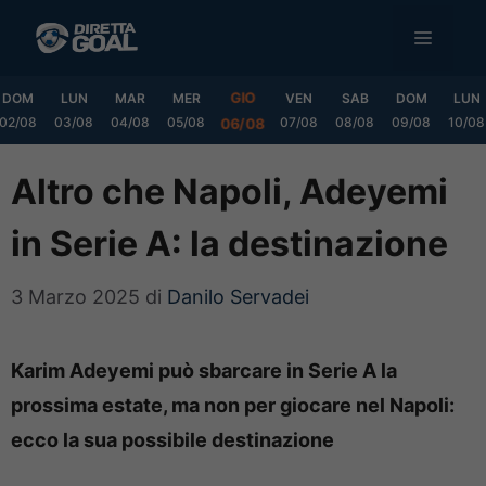
Vai
MENU
al
contenuto
GIO
DOM
LUN
MAR
MER
VEN
SAB
DOM
LUN
02/08
03/08
04/08
05/08
07/08
08/08
09/08
10/08
06/08
Altro che Napoli, Adeyemi
in Serie A: la destinazione
3 Marzo 2025
di
Danilo Servadei
Karim Adeyemi può sbarcare in Serie A la
prossima estate, ma non per giocare nel Napoli:
ecco la sua possibile destinazione