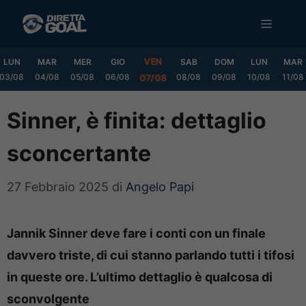
Vai
MENU
al
contenuto
VEN
LUN
MAR
MER
GIO
SAB
DOM
LUN
MAR
03/08
04/08
05/08
06/08
08/08
09/08
10/08
11/08
07/08
Sinner, è finita: dettaglio
sconcertante
27 Febbraio 2025
di
Angelo Papi
Jannik Sinner deve fare i conti con un finale
davvero triste, di cui stanno parlando tutti i tifosi
in queste ore. L’ultimo dettaglio è qualcosa di
sconvolgente