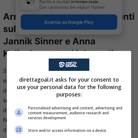
Partite e risultati
in tempo reale
.
Con i pronostici dei migliori Tipster!
Arrivano dettagli sconcertanti
Scarica su Google Play
sulla fine della storia tra
Jannik Sinner e Anna
Kalinskaya: tutti i dettagli
Sembrano distanti anni luce i periodi in cui i due
direttagoal.it asks for your consent to
erano stati ripresi sorridenti al mare in
Sardegna
,
use your personal data for the following
dopo il torneo di
Wimbledon
. Adesso la storia
purposes:
sembra essere arrivata al capolinea, come
Personalised advertising and content, advertising and
dimostrato anche dall’attuale freddezza.
content measurement, audience research and
services development
Nonostante Jannik abbia ora più tempo a
disposizione, i due non si sono nemmeno
Store and/or access information on a device