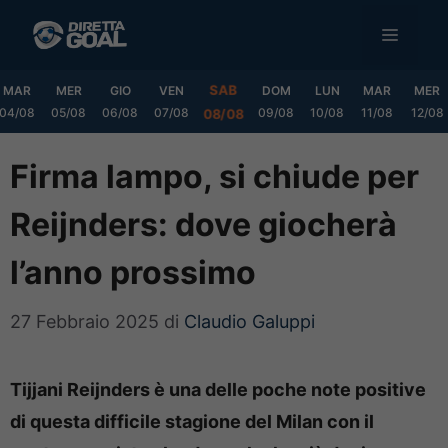
Vai
MENU
al
contenuto
SAB
MAR
MER
GIO
VEN
DOM
LUN
MAR
MER
04/08
05/08
06/08
07/08
09/08
10/08
11/08
12/08
08/08
Firma lampo, si chiude per
Reijnders: dove giocherà
l’anno prossimo
27 Febbraio 2025
di
Claudio Galuppi
Tijjani Reijnders è una delle poche note positive
di questa difficile stagione del Milan con il