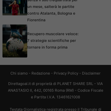
un mese, salterà le partite
contro Atalanta, Bologna e
Fiorentina
Recupero muscolare veloce:
7 strategie scientifiche per
tornare in forma prima
Chi siamo
-
Redazione
-
Privacy Policy
-
Disclaimer
Direttagoal.it di proprietà di PLANET SHARE SRL - VIA
ANASTASIO II, 442, 00165 Roma (RM) - Codice Fiscale
e Partita I.V.A. 13461621008
Testata Giornalistica registrata presso il Tribunale di