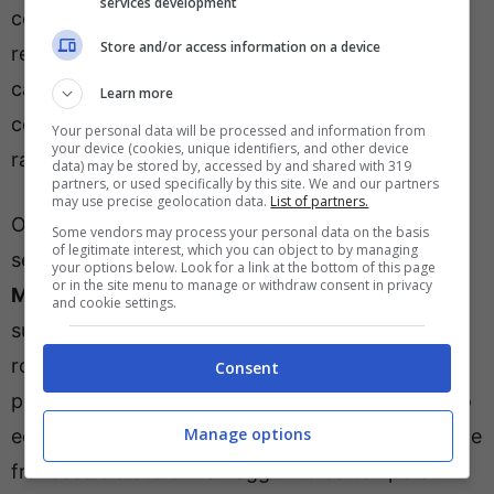
services development
con il giocatore che è concentrato, insieme al
Store and/or access information on a device
resto della squadra, a cercare una rimonta in
campionato verso il quarto posto che, dopo il ko
Learn more
contro il Torino appare molto difficile da
Your personal data will be processed and information from
your device (cookies, unique identifiers, and other device
raggiungere.
data) may be stored by, accessed by and shared with 319
partners, or used specifically by this site. We and our partners
may use precise geolocation data.
List of partners.
Oltre al rinnovo dell’ex giocatore dell’AZ Alkmaar
Some vendors may process your personal data on the basis
of legitimate interest, which you can object to by managing
sembra essere vicino anche quello di
Mike
your options below. Look for a link at the bottom of this page
or in the site menu to manage or withdraw consent in privacy
Maignan
. Il portiere francese sta vivendo uno dei
and cookie settings.
suoi momenti più difficili da quando è arrivato in
rossonero ma la società ha tutta l’intenzione di
Consent
puntare ancora su di lui in ottica futura. L’accordo
Manage options
economico con l’estremo difensore della nazionale
francese è stato ormai raggiunto da tempo e