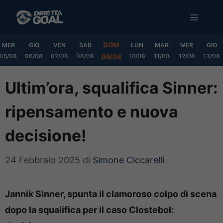
Vai
MENU
al
contenuto
DOM
MER
GIO
VEN
SAB
LUN
MAR
MER
GIO
05/08
06/08
07/08
08/08
10/08
11/08
12/08
13/08
09/08
Ultim’ora, squalifica Sinner:
ripensamento e nuova
decisione!
24 Febbraio 2025
di
Simone Ciccarelli
Jannik Sinner, spunta il clamoroso colpo di scena
dopo la squalifica per il caso Clostebol: