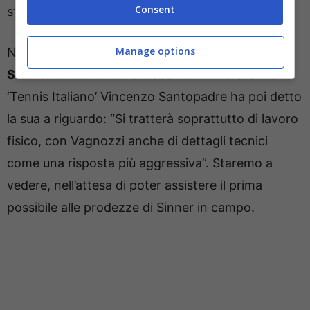
Consent
strutture private.
Manage options
Non è escluso che ci si possa
spostare tra Dubai,
Stati Uniti o anche Montecarlo
. Ai microfoni di
‘Tennis Italiano’ Vincenzo Santopadre ha poi detto
la sua a riguardo: “Si tratterà soprattutto di lavoro
fisico, con Vagnozzi anche di dettagli tecnici
come una risposta più aggressiva”. Staremo a
vedere, nell’attesa di poter assistere il prima
possibile alle prodezze di Sinner in campo.