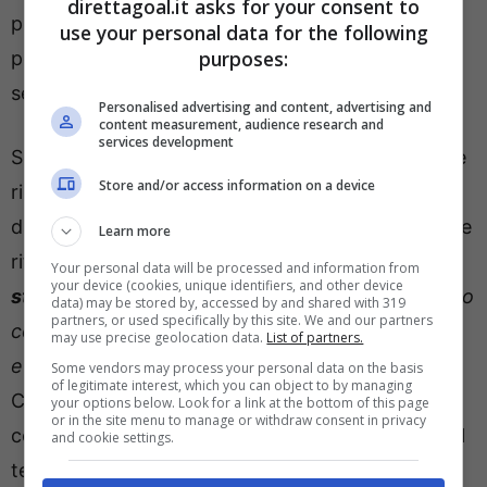
direttagoal.it asks for your consent to
pure il nome di Rafa Nadal. La realtà dei fatti,
use your personal data for the following
purposes:
però, sembrerebbe portare ad una soluzione più
semplice e immediata.
Personalised advertising and content, advertising and
content measurement, audience research and
services development
Secondo quanto riportato da
‘Tennis Italiano’
che
Store and/or access information on a device
riprende una dichiarazione dell’
Itia
, Sinner potrà
da subito prepararsi con il suo staff tecnico. Viene
Learn more
riferito, infatti, come possa
“
allenarsi con il suo
Your personal data will be processed and information from
your device (cookies, unique identifiers, and other device
staff di supporto
, purché non lo faccia in un luogo
data) may be stored by, accessed by and shared with 319
partners, or used specifically by this site. We and our partners
collegato ad ATP, ITF e WTA, ai Grande Slam o
may use precise geolocation data.
List of partners.
eventi coperti dal nostro regolamento”
. Darren
Some vendors may process your personal data on the basis
of legitimate interest, which you can object to by managing
Cahill e Simone Vagnozzi potranno quindi
your options below. Look for a link at the bottom of this page
or in the site menu to manage or withdraw consent in privacy
continuare a portare avanti la preparazione con il
and cookie settings.
tennista altoatesino, seppur a questo punto in