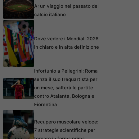
A: un viaggio nel passato del
calcio italiano
Dove vedere i Mondiali 2026
in chiaro e in alta definizione
Infortunio a Pellegrini: Roma
senza il suo trequartista per
un mese, salterà le partite
contro Atalanta, Bologna e
Fiorentina
Recupero muscolare veloce:
7 strategie scientifiche per
tornare in forma prima