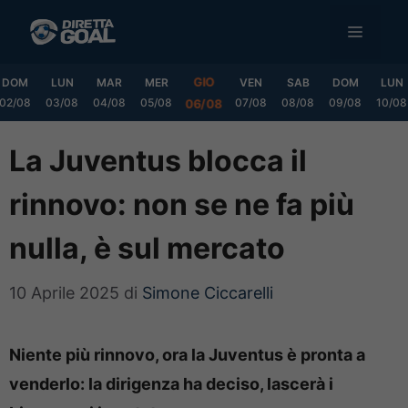
Vai
MENU
al
contenuto
GIO
DOM
LUN
MAR
MER
VEN
SAB
DOM
LUN
02/08
03/08
04/08
05/08
07/08
08/08
09/08
10/08
06/08
La Juventus blocca il
rinnovo: non se ne fa più
nulla, è sul mercato
10 Aprile 2025
di
Simone Ciccarelli
Niente più rinnovo, ora la Juventus è pronta a
venderlo: la dirigenza ha deciso, lascerà i