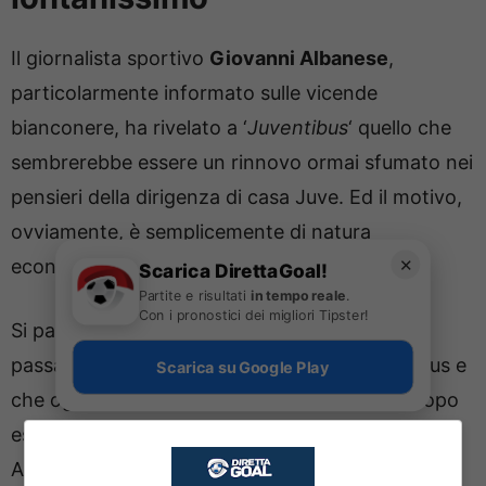
Il giornalista sportivo
Giovanni Albanese
,
particolarmente informato sulle vicende
bianconere, ha rivelato a ‘
Juventibus
‘ quello che
sembrerebbe essere un rinnovo ormai sfumato nei
pensieri della dirigenza di casa Juve. Ed il motivo,
ovviamente, è semplicemente di natura
✕
economica.
Scarica DirettaGoal!
Partite e risultati
in tempo reale
.
Con i pronostici dei migliori Tipster!
Si parla di
Weston McKennie
che nel recente
passato è stato vicino a dire addio alla Juventus e
Scarica su Google Play
che oggi ha un ruolo decisamente rilevante dopo
essersi rilanciato in maglia bianconera. Prima con
Allegri in panchina e poi con Thiago Motta, il