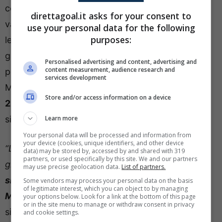
centrocampista texano ha dimostrato il suo
direttagoal.it asks for your consent to
valore. Ma, oggi, pare proprio che la questione
use your personal data for the following
purposes:
legata al
rinnovo
dell’ex Schalke 04 sia finita in
ghiaccio, un pericoloso standby che potrebbe
Personalised advertising and content, advertising and
content measurement, audience research and
portare a novità di un certo peso. Il contratto di
services development
McKennie è ad oggi
in scadenza il 30 giugno
Store and/or access information on a device
2026
e proprio sulla possibilità di prolungamento
Learn more
si è espresso Giovanni Albanese.
Your personal data will be processed and information from
your device (cookies, unique identifiers, and other device
“L’equilibrio in questo momento è la strada più
data) may be stored by, accessed by and shared with 319
partners, or used specifically by this site. We and our partners
giusta. Mi risulta che
qualche ipotesi di rinnovo
may use precise geolocation data.
List of partners.
sia, al momento, congelata
. Una di queste è
Some vendors may process your personal data on the basis
of legitimate interest, which you can object to by managing
McKennie
“
. Il giornalista spiega quindi la
your options below. Look for a link at the bottom of this page
or in the site menu to manage or withdraw consent in privacy
situazione attuale:
“C’era una proposta che è la
and cookie settings.