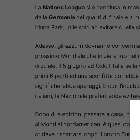
La
Nations League
si è conclusa in man
dalla
Germania
nei quarti di finale e a 
Iduna Park, utile solo ad evitare quella
Adesso, gli azzurri dovranno concentrare 
prossimo Mondiale che inizieranno nel m
cruciale. Il 5 giugno ad Oslo l’Italia se l
primi 6 punti ed una sconfitta potrebbe
significherebbe spareggi. E con l’incubo 
italiani, la Nazionale preferirebbe evitar
Dopo due edizioni passate a casa, per l’
ai Mondial nordamericani è quasi obblig
ct deve riscattarsi dopo il brutto Europ