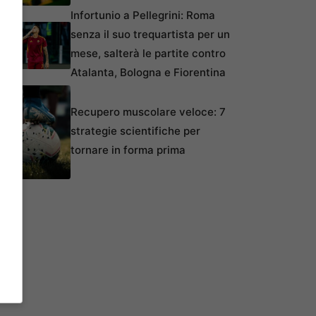
Infortunio a Pellegrini: Roma
senza il suo trequartista per un
mese, salterà le partite contro
Atalanta, Bologna e Fiorentina
Recupero muscolare veloce: 7
strategie scientifiche per
tornare in forma prima