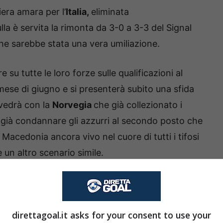
iera amara per l’
Italia,
eliminata
nulla è servita la rimonta da 3-0 a 3-3 del Signal
 che sarebbe stata una vera umiliazione.
su tutte le loro forze sulle qualificazioni al
ese di giugno e si presenterà subito una sfida
a vedrà con la
Norvegia
che già collezionato i
 già condannare gli azzurri al secondo posto che
Macedonia ancora vivo nel cuore di tutti i tifosi
e un altro scenario simile.
Italia è fondamentale ottenere la qualificazione
atori e
Luciano Spalletti
sa di giocarsi molto. Il
eo della scorsa estate chiuso con una sconfitta
direttagoal.it asks for your consent to use your