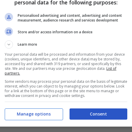
personal data for the following purposes:
Personalised advertising and content, advertising and content
measurement, audience research and services development
Federcalcio non sia del tutto soddisfatto del
 fare il salto di qualità alla squadra. Per questo
Store and/or access information on a device
g per la successione ed ha solo un nome in
Learn more
Your personal data will be processed and information from your device
(cookies, unique identifiers, and other device data) may be stored by,
accessed by and shared with 319 partners, or used specifically by this
letti: piace Ancelotti
site. We and our partners may use precise geolocation data.
List of
partners.
Some vendors may process your personal data on the basis of legitimate
 ct dell’
Italia
nel 2026. L’allenatore italiano
interest, which you can object to by managing your options below. Look
for a link at the bottom of this page or in the site menu to manage or
tagione e sarebbe intrigato dalla possibilità di
withdraw consent in privacy and cookie settings.
ida di una nazionale. Allenare l’Italia sarebbe la
otti e la Federcalcio azzurra sta pensando
Manage options
Consent