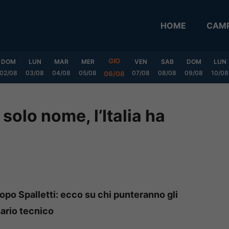
HOME
CAMP
GIO
DOM
LUN
MAR
MER
VEN
SAB
DOM
LUN
02/08
03/08
04/08
05/08
07/08
08/08
09/08
10/08
06/08
 solo nome, l’Italia ha
l dopo Spalletti: ecco su chi punteranno gli
sario tecnico