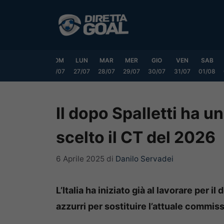
Vai
al
contenuto
VEN
SAB
DOM
LUN
MAR
MER
GIO
VEN
SAB
24/07
25/07
26/07
27/07
28/07
29/07
30/07
31/07
01/08
Il dopo Spalletti ha un
scelto il CT del 2026
6 Aprile 2025
di
Danilo Servadei
L’Italia ha iniziato già al lavorare per i
azzurri per sostituire l’attuale commis