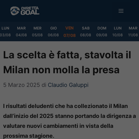
Vai
MENU
al
contenuto
VEN
LUN
MAR
MER
GIO
SAB
DOM
LUN
MAR
03/08
04/08
05/08
06/08
08/08
09/08
10/08
11/08
07/08
La scelta è fatta, stavolta il
Milan non molla la presa
5 Marzo 2025
di
Claudio Galuppi
I risultati deludenti che ha collezionato il Milan
dall’inizio del 2025 stanno portando la dirigenza a
valutare nuovi cambiamenti in vista della
prossima stagione.