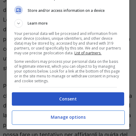
Juventus che, dopo aver contribuito in maniera
decisa al periodo d’oro dei bianconeri è volato a
Store and/or access information on a device
Londra per prendere in mano il Tottenham prima
Learn more
della
squalifica
. Per Paratici potrebbero aprirsi le
Your personal data will be processed and information from
your device (cookies, unique identifiers, and other device
porte di una nuova esperienza in
Premier League
data) may be stored by, accessed by and shared with 319
partners, or used specifically by this site. We and our partners
con gli stessi Spurs pronti a riaffidargli
may use precise geolocation data.
List of partners.
ufficialmente l’incarico a partire dalla prossima
Some vendors may process your personal data on the basis
of legitimate interest, which you can object to by managing
stagione.
your options below. Look for a link at the bottom of this page
or in the site menu to manage or withdraw consent in privacy
and cookie settings.
Per quello che riguarda il Milan, la prima mossa
che Igli Tare porterà a termine è quella della scelta
Consent
dell’allenatore. L’albanese ha una grande stima del
lavoro di
Massimiliano Allegri
che provò invano a
Manage options
portare anche alla Lazio e non è da escludere che
possa fare un tentativo per affidargli la guida del