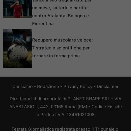
un mese, salterà le partite
contro Atalanta, Bologna e
Fiorentina
Recupero muscolare veloce:
7 strategie scientifiche per
tornare in forma prima
Chi siamo
-
Redazione
-
Privacy Policy
-
Disclaimer
Direttagoal.it di proprietà di PLANET SHARE SRL - VIA
ANASTASIO II, 442, 00165 Roma (RM) - Codice Fiscale
e Partita I.V.A. 13461621008
Testata Giornalistica registrata presso il Tribunale di