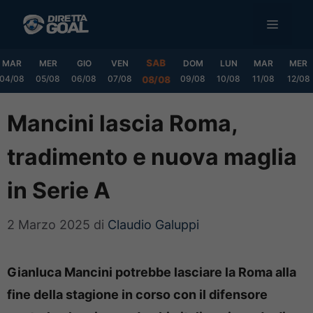
Vai
MENU
al
contenuto
SAB
MAR
MER
GIO
VEN
DOM
LUN
MAR
MER
04/08
05/08
06/08
07/08
09/08
10/08
11/08
12/08
08/08
Mancini lascia Roma,
tradimento e nuova maglia
in Serie A
2 Marzo 2025
di
Claudio Galuppi
Gianluca Mancini potrebbe lasciare la Roma alla
fine della stagione in corso con il difensore