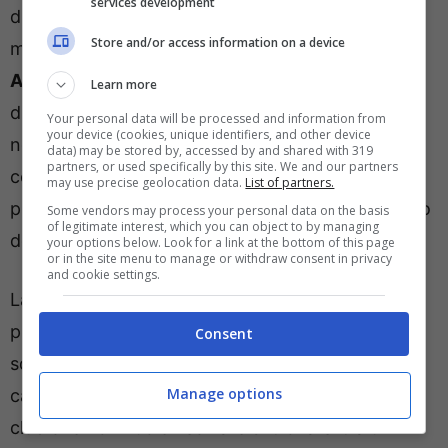
services development
difesa in vista della prossima stagione. Al
Store and/or access information on a device
momento resta in dubbio il futuro di
Francesco
Acerbi
con i nerazzurri alla ricerca di un nuovo
Learn more
difensore centrale che possa sostituire l’ex Lazio
Your personal data will be processed and information from
your device (cookies, unique identifiers, and other device
nella rosa a disposizione di
Simone Inzaghi
. Il
data) may be stored by, accessed by and shared with 319
partners, or used specifically by this site. We and our partners
centrale della Roma piace molto al tecnico
may use precise geolocation data.
List of partners.
piacentino che avrebbe già dato il suo ok all’arrivo
Some vendors may process your personal data on the basis
of legitimate interest, which you can object to by managing
del classe 1996 a Milano.
your options below. Look for a link at the bottom of this page
or in the site menu to manage or withdraw consent in privacy
and cookie settings.
La Roma, dal canto suo, non vorrebbe perdere il
proprio difensore centrale, ormai bandiera della
Consent
squadra giallorossa. Resta però da convincere il
Manage options
calciatore a firmare il
rinnovo di contratto
con il
club che non vuole rischiare di trovarsi tra un