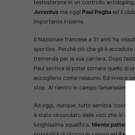
testosterone in un controllo antidoping.
Juventus
ma oggi
Paul Pogba
ed il clu
importante insieme.
Il Nazionale francese a 31 anni ha viss
sportivo. Perché ciò che gli è accaduto
tremenda per la sua carriera. Dopo l’add
Paul sentiva di poter tornare quello di 
accoglierlo come nessuno. Ed invece sono
stop. Al rientro in campo l’amarissima no
Ad oggi, dunque, tutto sembra ‘contro’ i
è stato circondato dalle voci che lo avre
lunghissima squalifica.
Niente pattegg
possibilità di ritorno in campo ed
il pro