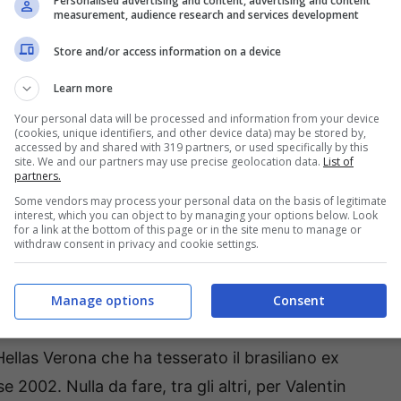
Personalised advertising and content, advertising and content
measurement, audience research and services development
puntare sul francese da svincolato. Chiuso con
Store and/or access information on a device
da svincolato, per Pogba sembravano potersi
n futuro di nuovo in campo, da protagonista
Learn more
 Juventus.
Your personal data will be processed and information from your device
(cookies, unique identifiers, and other device data) may be stored by,
accessed by and shared with 319 partners, or used specifically by this
: ora è ufficiale
site. We and our partners may use precise geolocation data.
List of
partners.
Some vendors may process your personal data on the basis of legitimate
interest, which you can object to by managing your options below. Look
o il termine ultimo per poter tesserare gli
for a link at the bottom of this page or in the site menu to manage or
withdraw consent in privacy and cookie settings.
tati attenti ad approfittare di questa occasione,
ale di calciomercato ha chiuso ufficialmente i
Manage options
Consent
Hellas Verona che ha tesserato il brasiliano ex
 2002. Nulla da fare, tra gli altri, per Valentin