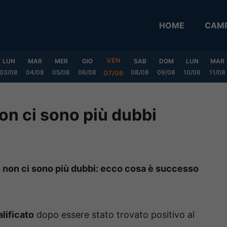
HOME
CAMP
VEN
LUN
MAR
MER
GIO
SAB
DOM
LUN
MAR
03/08
04/08
05/08
06/08
08/08
09/08
10/08
11/08
07/08
non ci sono più dubbi
so non ci sono più dubbi: ecco cosa è successo
lificato
dopo essere stato trovato positivo al