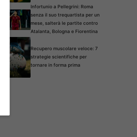
Infortunio a Pellegrini: Roma
senza il suo trequartista per un
mese, salterà le partite contro
Atalanta, Bologna e Fiorentina
Recupero muscolare veloce: 7
strategie scientifiche per
tornare in forma prima