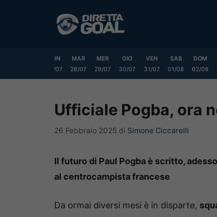
Vai
al
contenuto
SAB
DOM
LUN
MAR
MER
GIO
VEN
SAB
DOM
25/07
26/07
27/07
28/07
29/07
30/07
31/07
01/08
02/08
Ufficiale Pogba, ora 
26 Febbraio 2025
di
Simone Ciccarelli
Il futuro di Paul Pogba è scritto, ades
al centrocampista francese
Da ormai diversi mesi è in disparte,
squa